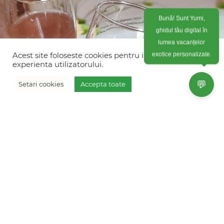
Bună! Sunt Yumi,
ghidul tău digital în
lumea vacanțelor
exotice personalizate.
Acest site foloseste cookies pentru imbunatati
experienta utilizatorului.
💬
Setari cookies
Accepta toate
Testimonial luna de miere Maldive –
Diana Grigoras – Decembrie 2020
Multumim Fresh Holidays ,mulțumim Cosmin pentru
aceasta minunata luna de miere petrecută în Maldive
,decembrie 2020 !