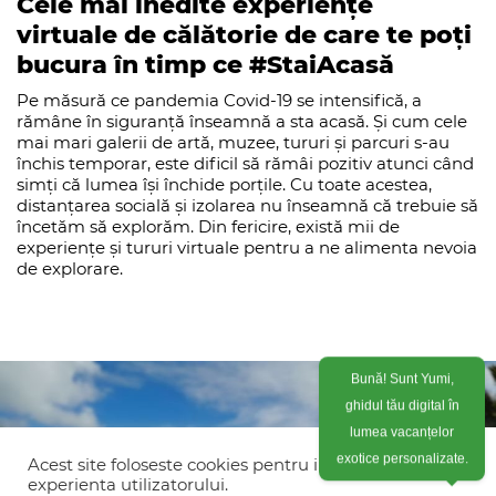
Cele mai inedite experiențe
virtuale de călătorie de care te poți
bucura în timp ce #StaiAcasă
Pe măsură ce pandemia Covid-19 se intensifică, a
rămâne în siguranță înseamnă a sta acasă. Și cum cele
mai mari galerii de artă, muzee, tururi și parcuri s-au
închis temporar, este dificil să rămâi pozitiv atunci când
simți că lumea își închide porțile. Cu toate acestea,
distanțarea socială și izolarea nu înseamnă că trebuie să
încetăm să explorăm. Din fericire, există mii de
experiențe și tururi virtuale pentru a ne alimenta nevoia
de explorare.
Bună! Sunt Yumi,
ghidul tău digital în
lumea vacanțelor
Acest site foloseste cookies pentru imbunatati
exotice personalizate.
experienta utilizatorului.