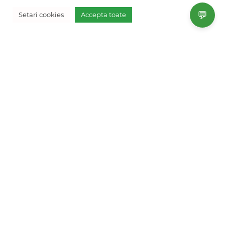
💬
Setari cookies
Accepta toate
Unde vom calatori dupa ce
#StamAcasa – de ce in Mauritius?
Despre acele destinatii care, credem noi, vor fi cele mai
bune optiuni pentru calatoriile viitoare, dupa perioada
in care #StamAcasa din cauza coronavirusului. In acest
articol – Mauritius.
1
2
3
...
»