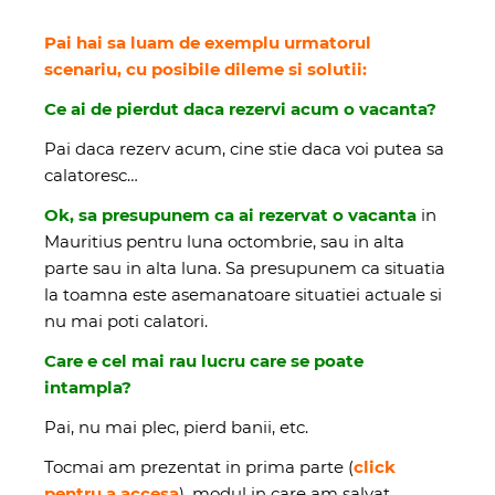
Pai hai sa luam de exemplu urmatorul
scenariu, cu posibile dileme si solutii:
Ce ai de pierdut daca rezervi acum o vacanta?
Pai daca rezerv acum, cine stie daca voi putea sa
calatoresc…
Ok, sa presupunem ca ai rezervat o vacanta
in
Mauritius pentru luna octombrie, sau in alta
parte sau in alta luna. Sa presupunem ca situatia
la toamna este asemanatoare situatiei actuale si
nu mai poti calatori.
Care e cel mai rau lucru care se poate
intampla?
Pai, nu mai plec, pierd banii, etc.
Tocmai am prezentat in prima parte
(
click
pentru a accesa
)
, modul in care am salvat