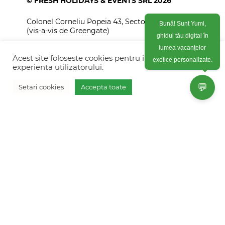
© FRESH HOLIDAYS & EVENTS SRL 2026
Bună! Sunt Yumi,
Colonel Corneliu Popeia 43, Sector 5, Bucuresti
(vis-a-vis de Greengate)
ghidul tău digital în
lumea vacanțelor
+40754 012 262
exotice personalizate.
Acest site foloseste cookies pentru imbunatati
+40770 574 088
experienta utilizatorului.
info@freshholidays.ro
💬
Setari cookies
Accepta toate
Povestile noastre
Contact Fresh Holidays
Echipa Fresh Holidays
Politica de confidentialitate
Politica de cookies