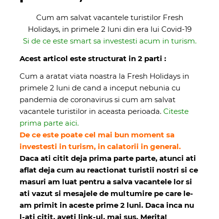
Cum am salvat vacantele turistilor Fresh
Holidays, in primele 2 luni din era lui Covid-19
Si de ce este smart sa investesti acum in turism.
Acest articol este structurat in 2 parti :
Cum a aratat viata noastra la Fresh Holidays in
primele 2 luni de cand a inceput nebunia cu
pandemia de coronavirus si cum am salvat
vacantele turistilor in aceasta perioada.
Citeste
prima parte aici.
De ce este poate cel mai bun moment sa
investesti in turism, in calatorii in general.
Daca ati citit deja prima parte parte, atunci ati
aflat deja cum au reactionat turistii nostri si ce
masuri am luat pentru a salva vacantele lor si
ati vazut si mesajele de multumire pe care le-
am primit in aceste prime 2 luni. Daca inca nu
l-ati citit, aveti link-ul, mai sus. Merita!