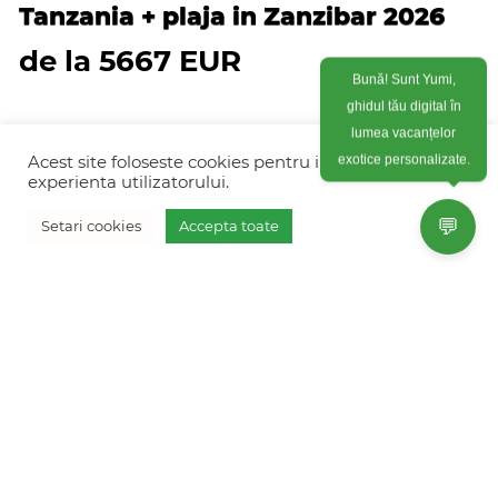
Tanzania + plaja in Zanzibar 2026
de la 5667 EUR
Bună! Sunt Yumi,
ghidul tău digital în
lumea vacanțelor
exotice personalizate.
Acest site foloseste cookies pentru imbunatati
experienta utilizatorului.
💬
Setari cookies
Accepta toate
© FRESH HOLIDAYS & EVENTS SRL 2026
Vreau oferta personalizata
Colonel Corneliu Popeia 43, Sector 5, Bucuresti
(vis-a-vis de Greengate)
+40754 012 262
+40770 574 088
info@freshholidays.ro