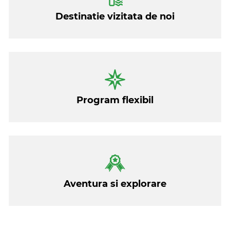
ritmul tau. De zboruri ne ocupam tot noi, masina de
Destinatie vizitata de noi
inchiriat (automata, asigurare completa) este deja
inclusa in program si cazarile sunt atent alese si incluse
si ele; La final, mai aproape de plecare, primesti
recomandarile detaliate (restaurante, trasee, pin-uri pe
harta, tips and tricks, what to do, how to do, when to do,
etc) intr-un document usor de parcurs pe care sa il ai la
indemana, exact ca pe un ghid privat mereu la
Program flexibil
dispozitia ta, doar ca virtual. Le primesti aproape de
plecare, ca sa pastram elementele de WOW si surpriza
si iar voi doar sa va bucurati de toata logistica bine pusa
la punct.
Top 10 Highlights
Table Mountain, V&A Waterfront si Bo-Kaap
Aventura si explorare
– vibe-ul Cape Town-ului
Cape Peninsula Drive: Hout Bay, Chapman’s
Peak, Cape Point, pinguinii de la Boulders
Garden Route: ocean, stanci, plaje – drumul