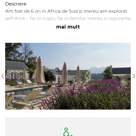
Descriere
Am fost de 6 ori in Africa de Sud si mereu am explorat
self drive – fie in cuplu, fie in familie, mereu in siguranta
si mereu am simtit ca este cea mai faina experienta de
mai mult
libertate totala si modul ideal de a savura din plin
aceste locuri magice.
Am creat pentru voi un itinerariu lejer care noua ne
place foarte mult. Este gandit pentru cupluri care vor
libertate de miscare si experiente autentice: Cape Town
vibrant, drumuri spectaculoase pe Garden Route, un
soft-safari memorabil intr-o rezervatie privata si final
romantic in inima podgoriilor din Franschhoek. Vei
combina confortul cazarilor atent alese cu placerea
condusului pe trasee idilice, opriri foodie si vinuri
excelente.
Programul este echilibrat si usor de parcurs, cu distanta
zilnica adaptata pentru a avea timp de explorare in