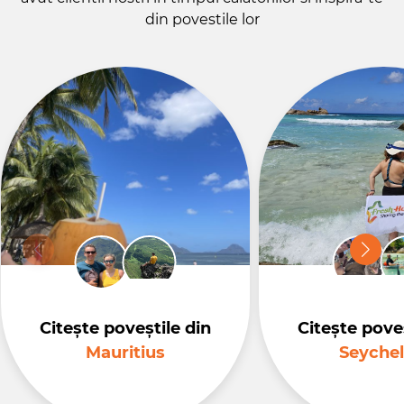
din povestile lor
Citește poveștile din
Citește poveș
Mauritius
Seychel