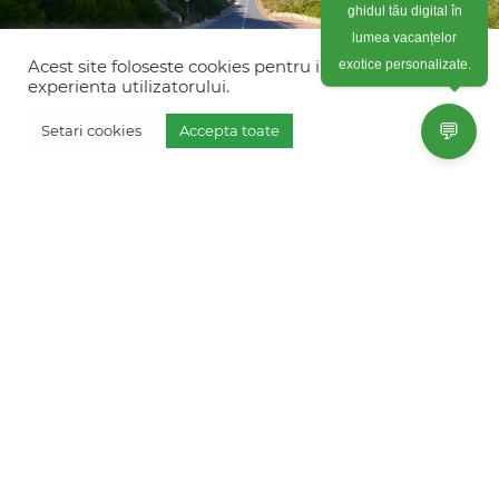
ghidul tău digital în
lumea vacanțelor
Acest site foloseste cookies pentru imbunatati
exotice personalizate.
experienta utilizatorului.
💬
Setari cookies
Accepta toate
Circuit Africa de Sud 2026 –
program self-drive pentru cupluri –
unic in Romania
de la 3290 EURO
Family luxury safari experience in
Tanzania + plaja in Zanzibar 2026