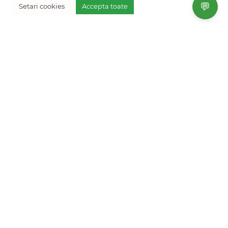
💬
Setari cookies
Accepta toate
Iulia si Radu – Circuit Essential Peru
Recomand aceasta destinatie tuturor celor care doresc
o vacanta activa, cu multe atractii arheologice
interesante si peisaje spectaculoase.
Multumim Fresh Holidays!