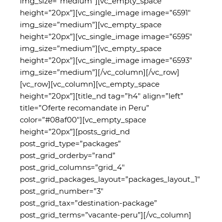
img_size=”medium”][vc_empty_space
height=”20px”][vc_single_image image=”6591″
img_size=”medium”][vc_empty_space
height=”20px”][vc_single_image image=”6595″
img_size=”medium”][vc_empty_space
height=”20px”][vc_single_image image=”6593″
img_size=”medium”][/vc_column][/vc_row]
[vc_row][vc_column][vc_empty_space
height=”20px”][title_nd tag=”h4″ align=”left”
title=”Oferte recomandate in Peru”
color=”#08af00″][vc_empty_space
height=”20px”][posts_grid_nd
post_grid_type=”packages”
post_grid_orderby=”rand”
post_grid_columns=”grid_4″
post_grid_packages_layout=”packages_layout_1″
post_grid_number=”3″
post_grid_tax=”destination-package”
post_grid_terms=”vacante-peru”][/vc_column]