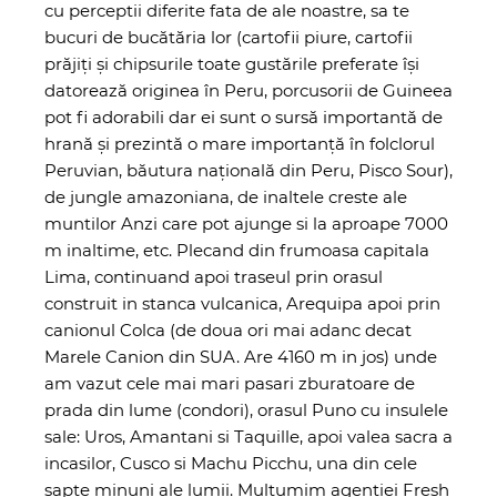
cu perceptii diferite fata de ale noastre, sa te
bucuri de bucătăria lor (cartofii piure, cartofii
prăjiți și chipsurile toate gustările preferate își
datorează originea în Peru, porcusorii de Guineea
pot fi adorabili dar ei sunt o sursă importantă de
hrană și prezintă o mare importanță în folclorul
Peruvian, băutura națională din Peru, Pisco Sour),
de jungle amazoniana, de inaltele creste ale
muntilor Anzi care pot ajunge si la aproape 7000
m inaltime, etc. Plecand din frumoasa capitala
Lima, continuand apoi traseul prin orasul
construit in stanca vulcanica, Arequipa apoi prin
canionul Colca (de doua ori mai adanc decat
Marele Canion din SUA. Are 4160 m in jos) unde
am vazut cele mai mari pasari zburatoare de
prada din lume (condori), orasul Puno cu insulele
sale: Uros, Amantani si Taquille, apoi valea sacra a
incasilor, Cusco si Machu Picchu, una din cele
sapte minuni ale lumii. Multumim agentiei Fresh