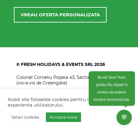
VREAU OFERTA PERSONALIZATA
© FRESH HOLIDAYS & EVENTS SRL 2026
Colonel Corneliu Popeia 43, Sector 5, Bucuresti
Bună! Sunt Yumi,
(vis-a-vis de Greengate)
ghidul tău digital în
+40754 012 262
lumea vacanțelor
Acest site foloseste cookies pentru imbunatati
exotice personalizate.
+40770 574 088
experienta utilizatorului.
info@freshholidays.ro
💬
Setari cookies
Accepta toate
Povestile noastre