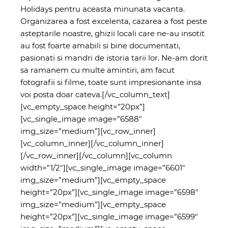
Holidays pentru aceasta minunata vacanta.
Organizarea a fost excelenta, cazarea a fost peste
asteptarile noastre, ghizii locali care ne-au insotit
au fost foarte amabili si bine documentati,
pasionati si mandri de istoria tarii lor. Ne-am dorit
sa ramanem cu multe amintiri, am facut
fotografii si filme, toate sunt impresionante insa
voi posta doar cateva.
[/vc_column_text]
[vc_empty_space height=”20px”]
[vc_single_image image=”6588″
img_size=”medium”][vc_row_inner]
[vc_column_inner][/vc_column_inner]
[/vc_row_inner][/vc_column][vc_column
width=”1/2″][vc_single_image image=”6601″
img_size=”medium”][vc_empty_space
height=”20px”][vc_single_image image=”6598″
img_size=”medium”][vc_empty_space
height=”20px”][vc_single_image image=”6599″