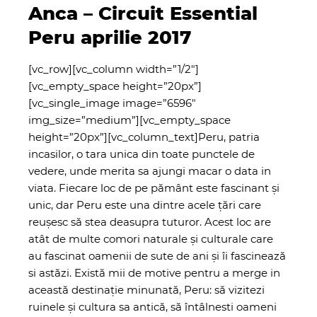
Anca – Circuit Essential
Peru aprilie 2017
[vc_row][vc_column width=”1/2″]
[vc_empty_space height=”20px”]
[vc_single_image image=”6596″
img_size=”medium”][vc_empty_space
height=”20px”][vc_column_text]
Peru, patria
incasilor, o tara unica din toate punctele de
vedere, unde merita sa ajungi macar o data in
viata. Fiecare loc de pe pământ este fascinant și
unic, dar Peru este una dintre acele țări care
reușesc să stea deasupra tuturor. Acest loc are
atât de multe comori naturale și culturale care
au fascinat oamenii de sute de ani și îi fascinează
si astăzi. Există mii de motive pentru a merge in
această destinație minunată, Peru: să vizitezi
ruinele și cultura sa antică, să întâlnesti oameni