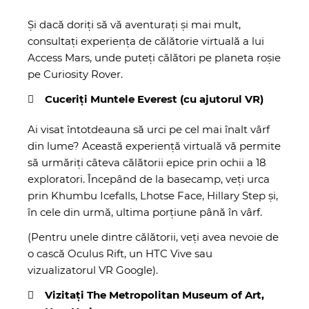
Și dacă doriți să vă aventurați și mai mult,
consultați experiența de călătorie virtuală a lui
Access Mars
, unde puteți călători pe planeta roșie
pe Curiosity Rover.
Cuceriți Muntele Everest (cu ajutorul VR)
Ai visat întotdeauna să urci pe cel mai înalt vârf
din lume?
Această experiență virtuală
vă permite
să urmăriți câteva călătorii epice prin ochii a 18
exploratori. Începând de la basecamp, veți urca
prin Khumbu Icefalls, Lhotse Face, Hillary Step și,
în cele din urmă, ultima porțiune până în vârf.
(Pentru unele dintre călătorii, veți avea nevoie de
o cască Oculus Rift, un HTC Vive sau
vizualizatorul VR Google).
Vizitați The Metropolitan Museum of Art,