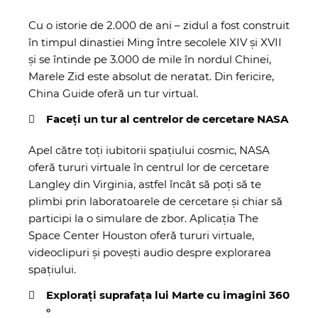
Cu o istorie de 2.000 de ani – zidul a fost construit
în timpul dinastiei Ming între secolele XIV și XVII
și se întinde pe 3.000 de mile în nordul Chinei,
Marele Zid este absolut de neratat. Din fericire,
China Guide
oferă un tur virtual.
Faceți un tur al centrelor de cercetare NASA
Apel către toți iubitorii spațiului cosmic, NASA
oferă tururi virtuale în
centrul lor de cercetare
Langley din Virginia
, astfel încât să poți să te
plimbi prin laboratoarele de cercetare și chiar să
participi la o simulare de zbor. Aplicația
The
Space Center Houston
oferă tururi virtuale,
videoclipuri și povești audio despre explorarea
spațiului.
Explorați suprafața lui Marte cu imagini 360
°