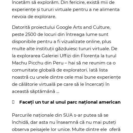
încetăm să explorăm. Din fericire, există mii de
experiențe și tururi virtuale pentru a ne alimenta
nevoia de explorare.
Datorită proiectului Google Arts and Culture,
peste 2500 de locuri din întreaga lume sunt
disponibile pentru a fi vizualizate online, plus
multe alte instituții găzduiesc tururi virtuale. De
la explorarea Galeriei Uffizi din Florența la turul
Machu Picchu din Peru – hai să ne reunim ca o
comunitate globală de exploratori. Iată lista
noastră cu unele dintre cele mai bune experiențe
de călătorie virtuală pe care să le încercați în
această săptămână …
Faceți un tur al unui parc național american
Parcurile naționale din SUA s-ar putea să se
închidă, dar asta nu înseamnă că nu mai puteți
observa peisajele lor unice. Multe dintre ele oferă