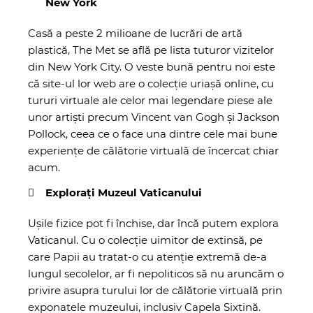
New York
Casă a peste 2 milioane de lucrări de artă
plastică, The Met se află pe lista tuturor vizitelor
din New York City. O veste bună pentru noi este
că site-ul lor web are o colecție uriașă online
, cu
tururi virtuale
ale celor mai legendare piese ale
unor artiști precum Vincent van Gogh și Jackson
Pollock, ceea ce o face una dintre cele mai bune
experiențe de călătorie virtuală de încercat chiar
acum.
Explorați Muzeul Vaticanului
Ușile fizice pot fi închise, dar încă putem explora
Vaticanul. Cu o colecție uimitor de extinsă, pe
care Papii au tratat-o cu atenție extremă ​​de-a
lungul secolelor, ar fi nepoliticos să nu aruncăm o
privire asupra
turului lor de călătorie virtuală
prin
exponatele muzeului, inclusiv Capela Sixtină.