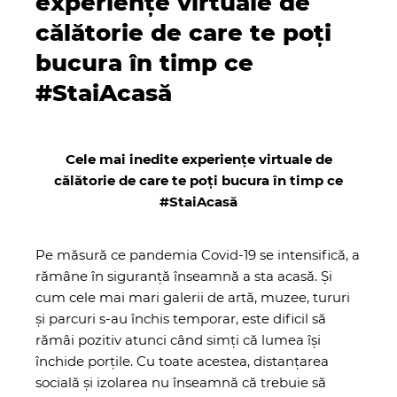
experiențe virtuale de
călătorie de care te poți
bucura în timp ce
#StaiAcasă
Cele mai inedite experiențe virtuale de
c
ălătorie
de care te poți bucura în timp ce
#StaiAcasă
Pe măsură ce pandemia Covid-19 se intensifică, a
rămâne în siguranță înseamnă a sta acasă. Și
cum cele mai mari galerii de artă, muzee, tururi
și parcuri s-au închis temporar, este dificil să
rămâi pozitiv atunci când simți că lumea își
închide porțile. Cu toate acestea, distanțarea
socială și izolarea nu înseamnă că trebuie să