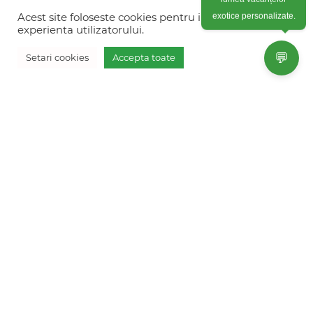
+40754 012 262
lumea vacanțelor
Acest site foloseste cookies pentru imbunatati
exotice personalizate.
+40770 574 088
experienta utilizatorului.
info@freshholidays.ro
💬
Setari cookies
Accepta toate
Povestile noastre
Contact Fresh Holidays
Echipa Fresh Holidays
Politica de confidentialitate
Politica de cookies