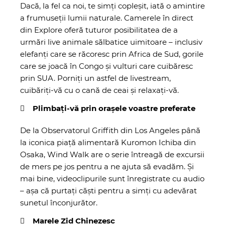
Dacă, la fel ca noi, te simți copleșit, iată o amintire
a frumuseții lumii naturale.
Camerele în direct
din Explore
oferă tuturor posibilitatea de a
urmări live animale sălbatice uimitoare – inclusiv
elefanți care se răcoresc prin Africa de Sud, gorile
care se joacă în Congo și vulturi care cuibăresc
prin SUA. Porniți un astfel de livestream,
cuibăriți-vă cu o cană de ceai și relaxați-vă.
Plimbați-vă prin orașele voastre preferate
De la
Observatorul Griffith din Los Angeles
până
la iconica piață alimentară
Kuromon Ichiba din
Osaka
,
Wind Walk
are o serie întreagă de excursii
de mers pe jos pentru a ne ajuta să evadăm. Și
mai bine, videoclipurile sunt înregistrate cu audio
– așa că purtați căști pentru a simți cu adevărat
sunetul înconjurător.
Marele Zid Chinezesc