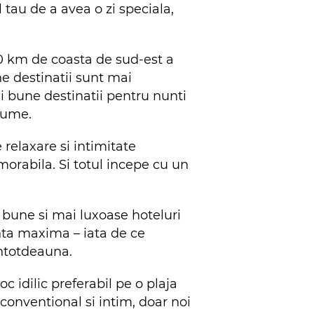
 tau de a avea o zi speciala,
00 km de coasta de sud-est a
ine destinatii sunt mai
i bune destinatii pentru nunti
 lume.
 relaxare si intimitate
morabila. Si totul incepe cu un
 bune si mai luxoase hoteluri
ranta maxima – iata de ce
intotdeauna.
 idilic preferabil pe o plaja
econventional si intim, doar noi