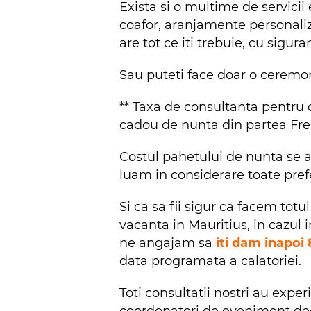
Exista si o multime de servicii 
coafor, aranjamente personaliza
are tot ce iti trebuie, cu sigura
Sau puteti face doar o ceremoni
** Taxa de consultanta pentru
cadou de nunta din partea Fre
Costul pahetului de nunta se 
luam in considerare toate prefe
Si ca sa fii sigur ca facem totu
vacanta in Mauritius, in cazul 
ne angajam sa
iti dam inapoi
data programata a calatoriei.
Toti consultatii nostri au exper
coordonatori de eveniment dedi