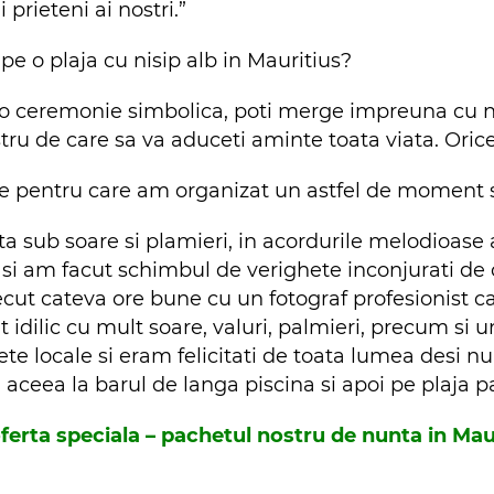
 prieteni ai nostri.”
pe o plaja cu nisip alb in Mauritius?
 o ceremonie simbolica, poti merge impreuna cu nas
u de care sa va aduceti aminte toata viata. Orice v
le pentru care am organizat un astfel de moment s
ta sub soare si plamieri, in acordurile melodioase 
si am facut schimbul de verighete inconjurati de ce
cut cateva ore bune cu un fotograf profesionist c
idilic cu mult soare, valuri, palmieri, precum si u
ete locale si eram felicitati de toata lumea desi n
 aceea la barul de langa piscina si apoi pe plaja
ferta speciala – pachetul nostru de nunta in Maur