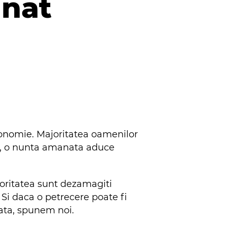
anat
onomie. Majoritatea oamenilor
or, o nunta amanata aduce
joritatea sunt dezamagiti
Si daca o petrecere poate fi
nata, spunem noi.