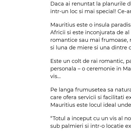
Daca ai renuntat la planurile d
intr-un loc si mai special! Ce-a
Mauritius este o insula paradi
Africii si este inconjurata de a
romantice sau mai frumoase, mo
si luna de miere si una dintre 
Este un colt de rai romantic, p
personala – o ceremonie in Mau
vis…
Pe langa frumusetea sa natural
care ofera servicii si facilitat
Mauritius este locul ideal und
“Totul a inceput cu un vis al n
sub palmieri si intr-o locatie e