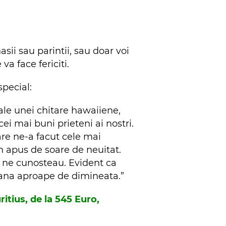
ii sau parintii, sau doar voi
a face fericiti.
pecial:
ale unei chitare hawaiiene,
i mai buni prieteni ai nostri.
are ne-a facut cele mai
n apus de soare de neuitat.
u ne cunosteau. Evident ca
 pana aproape de dimineata.”
itius, de la 545 Euro,