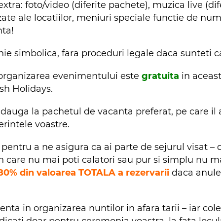
extra: foto/video (diferite pachete), muzica live (d
te ale locatiilor, meniuri speciale functie de numa
nta!
e simbolica, fara proceduri legale daca sunteti casa
 organizarea evenimentului este
gratuita
in aceas
sh Holidays.
adauga la pachetul de vacanta preferat, pe care i
rintele voastre.
l pentru a ne asigura ca ai parte de sejurul visat – d
in care nu mai poti calatori sau pur si simplu nu ma
 80% din valoarea TOTALA a rezervarii
daca anulez
ienta in organizarea nuntilor in afara tarii – iar co
cati doar pentru ceremonia voastra, la fata locul