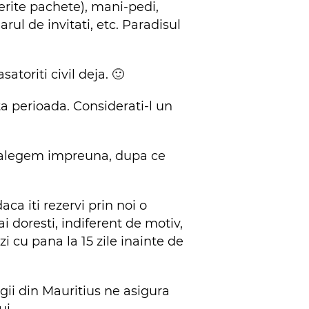
iferite pachete), mani-pedi,
rul de invitati, etc. Paradisul
toriti civil deja. 🙂
ta perioada. Considerati-l un
l alegem impreuna, dupa ce
aca iti rezervi prin noi o
i doresti, indiferent de motiv,
i cu pana la 15 zile inainte de
legii din Mauritius ne asigura
ui.