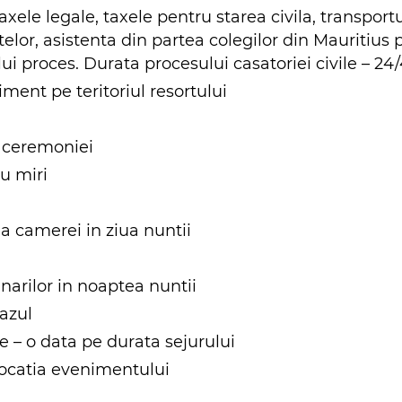
xele legale, taxele pentru starea civila, transportul
r, asistenta din partea colegilor din Mauritius 
lui proces. Durata procesului casatoriei civile – 24
ment pe teritoriul resortului
 ceremoniei
u miri
 a camerei in ziua nuntii
narilor in noaptea nuntii
cazul
e – o data pe durata sejurului
locatia evenimentului