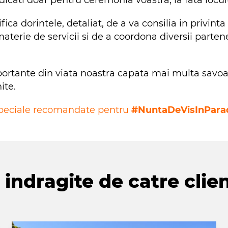
ica dorintele, detaliat, de a va consilia in privinta l
terie de servicii si de a coordona diversii partener
ante din viata noastra capata mai multa savoare i
ite.
 speciale recomandate pentru
#NuntaDeVisInPara
indragite de catre clien