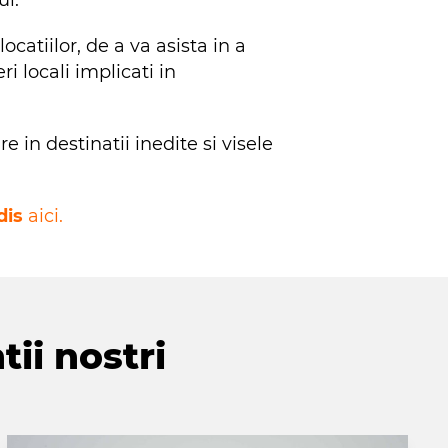
ocatiilor, de a va asista in a
i locali implicati in
n destinatii inedite si visele
dis
aici.
tii nostri