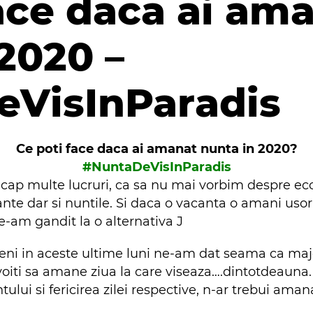
ace daca ai am
2020 –
VisInParadis
Ce poti face daca ai amanat nunta in 2020?
#NuntaDeVisInParadis
cap multe lucruri, ca sa nu mai vorbim despre ec
ante dar si nuntile. Si daca o vacanta o amani us
e-am gandit la o alternativa J
ieteni in aceste ultime luni ne-am dat seama ca ma
voiti sa amane ziua la care viseaza….dintotdeauna. 
ui si fericirea zilei respective, n-ar trebui ama