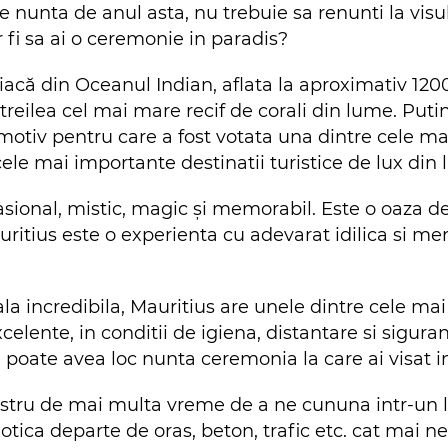
e nunta de anul asta, nu trebuie sa renunti la visul
r fi sa ai o ceremonie in paradis?
siacă din Oceanul Indian, aflata la aproximativ 12
l treilea cel mai mare recif de corali din lume. Put
tiv pentru care a fost votata una dintre cele ma
cele mai importante destinatii turistice de lux din
asional, mistic, magic și memorabil. Este o oaza de
ritius este o experienta cu adevarat idilica si me
a incredibila, Mauritius are unele dintre cele mai
i excelente, in conditii de igiena, distantare si sigu
e poate avea loc nunta ceremonia la care ai visat 
ostru de mai multa vreme de a ne cununa intr-un loc
xotica departe de oras, beton, trafic etc. cat mai n