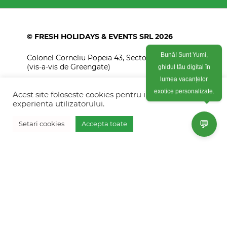
© FRESH HOLIDAYS & EVENTS SRL 2026
Colonel Corneliu Popeia 43, Sector 5, Bucuresti
Bună! Sunt Yumi,
(vis-a-vis de Greengate)
ghidul tău digital în
lumea vacanțelor
+40754 012 262
Acest site foloseste cookies pentru imbunatati
exotice personalizate.
+40770 574 088
experienta utilizatorului.
info@freshholidays.ro
💬
Setari cookies
Accepta toate
Povestile noastre
Contact Fresh Holidays
Echipa Fresh Holidays
Politica de confidentialitate