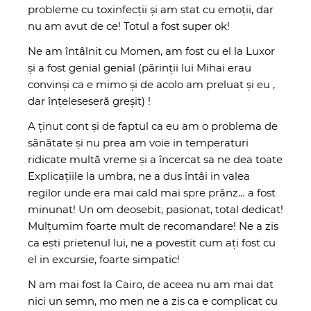
probleme cu toxinfecții și am stat cu emoții, dar
nu am avut de ce! Totul a fost super ok!
Ne am întâlnit cu Momen, am fost cu el la Luxor
și a fost genial genial
(părinții lui Mihai erau
convinși ca e mimo și de acolo am preluat și eu ,
dar înțeleseseră greșit)
!
A ținut cont și de faptul ca eu am o problema de
sănătate și nu prea am voie in temperaturi
ridicate multă vreme și a încercat sa ne dea toate
Explicațiile la umbra, ne a dus întâi in valea
regilor unde era mai cald mai spre prânz… a fost
minunat! Un om deosebit, pasionat, total dedicat!
Mulțumim foarte mult de recomandare! Ne a zis
ca ești prietenul lui, ne a povestit cum ați fost cu
el in excursie, foarte simpatic!
N am mai fost la Cairo, de aceea nu am mai dat
nici un semn, mo men ne a zis ca e complicat cu