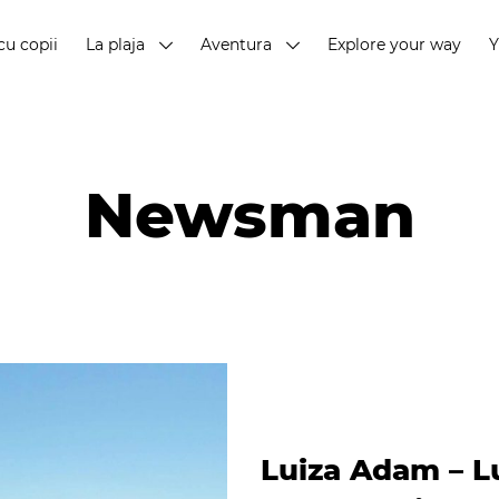
cu copii
La plaja
Aventura
Explore your way
Newsman
Luiza Adam – L