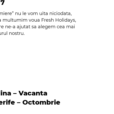
17
miere” nu le vom uita niciodata,
 va multumim voua Fresh Holidays,
care ne-a ajutat sa alegem cea mai
rul nostru.
ina – Vacanta
rife – Octombrie