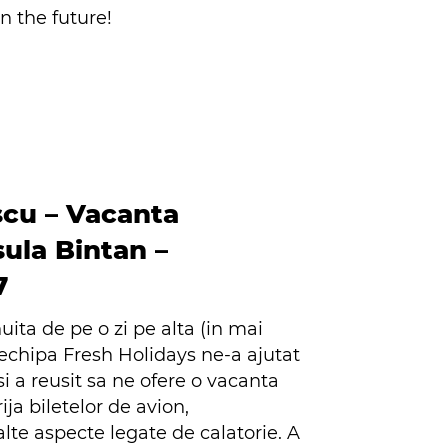
in the future!
scu – Vacanta
sula Bintan –
7
uita de pe o zi pe alta (in mai
echipa Fresh Holidays ne-a ajutat
i a reusit sa ne ofere o vacanta
ja biletelor de avion,
 alte aspecte legate de calatorie. A