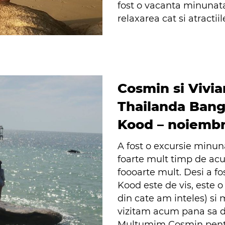
fost o vacanta minunat
relaxarea cat si atractii
Cosmin si Vivi
Thailanda Bang
Kood – noiembr
A fost o excursie minun
foarte mult timp de acu
foooarte mult. Desi a f
Kood este de vis, este 
din cate am inteles) si
vizitam acum pana sa de
Multumim Cosmin pentru