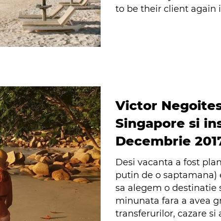
to be their client again 
Victor Negoite
Singapore si in
Decembrie 201
Desi vacanta a fost plan
putin de o saptamana) 
sa alegem o destinatie s
minunata fara a avea gri
transferurilor, cazare si