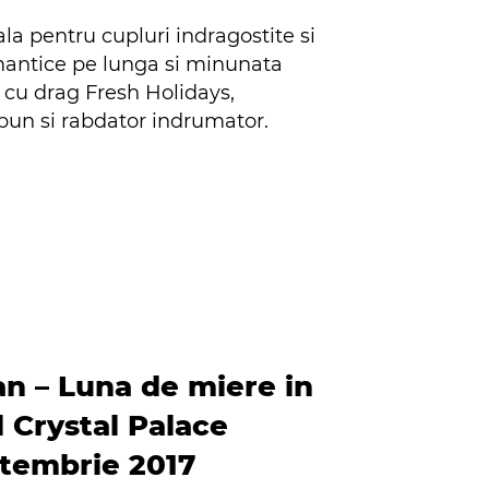
la pentru cupluri indragostite si
mantice pe lunga si minunata
cu drag Fresh Holidays,
bun si rabdator indrumator.
an – Luna de miere in
l Crystal Palace
ptembrie 2017