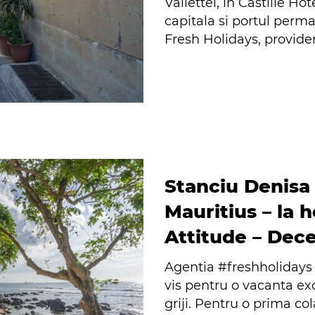
Vallettei, in Castille Ho
capitala si portul perma
Fresh Holidays, provideri
Stanciu Denisa 
Mauritius – la 
Attitude – Dec
Agentia #freshholidays 
vis pentru o vacanta exot
griji. Pentru o prima co