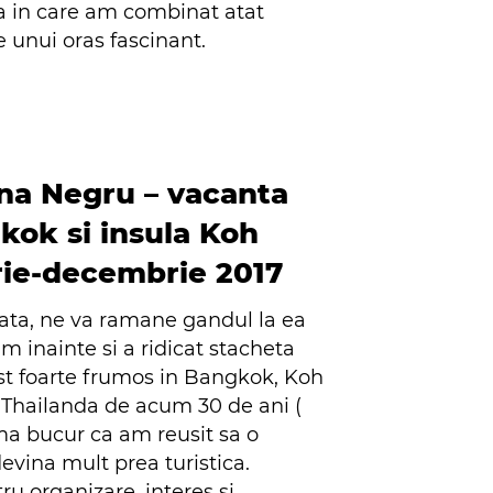
a in care am combinat atat
le unui oras fascinant.
ana Negru – vacanta
kok si insula Koh
ie-decembrie 2017
ata, ne va ramane gandul la ea
m inainte si a ridicat stacheta
ost foarte frumos in Bangkok, Koh
o Thailanda de acum 30 de ani (
 ma bucur ca am reusit sa o
vina mult prea turistica.
 organizare, interes si