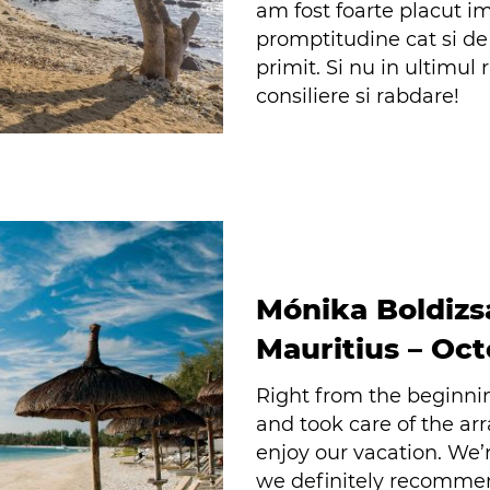
am fost foarte placut i
promptitudine cat si de 
primit. Si nu in ultim
consiliere si rabdare!
Mónika Boldiz
Mauritius – Oc
Right from the beginni
and took care of the ar
enjoy our vacation. We’r
we definitely recommen