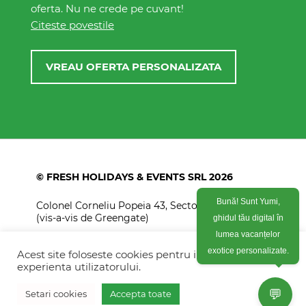
oferta. Nu ne crede pe cuvant!
Citeste povestile
VREAU OFERTA PERSONALIZATA
© FRESH HOLIDAYS & EVENTS SRL 2026
Colonel Corneliu Popeia 43, Sector 5, Bucuresti
Bună! Sunt Yumi,
(vis-a-vis de Greengate)
ghidul tău digital în
+40754 012 262
lumea vacanțelor
Acest site foloseste cookies pentru imbunatati
exotice personalizate.
+40770 574 088
experienta utilizatorului.
info@freshholidays.ro
💬
Setari cookies
Accepta toate