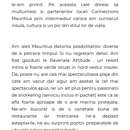
le-am primit. Pe aceasta cale doresc sa
multumesc si partenerilor locali Connections
Mauritius prin intermediul carora am cunoscut
insula, cultura si un pic din stilul lor de viata.
Am ales Mauritius datorita posibilitatilor diverse
de a petrece timpul. Si nu regretam deloc. Am
fost gazduiti la Ravenala Attitude , un resort
intins si foarte verde situat in nord-vestul insulei.
Da, poate nu are cea mai spectaculoasa plaja din
cate am vazut dar sigur am asistat la cel mai
spectaculos apus. Iar un alt plus pentru pasionatii
de snorkeling (serviciu inclus in pachet) este ca se
afla foarte aproape de o arie marina protejata.
Ne-am bucurat si de o varietate buna de
restaurante iar mancarea ne-a depasit
asteptarile, ne-au surprins pozitiv preparatele de
vita intr-o tara majoritar hindu.