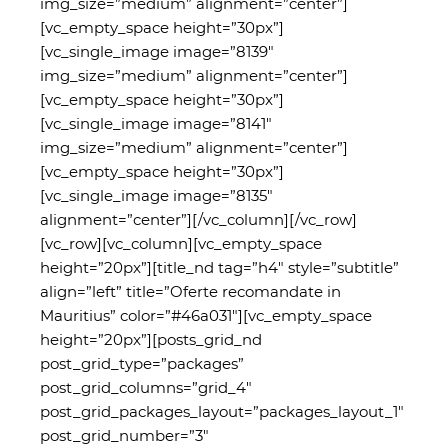
img_size=”medium” alignment=”center”]
[vc_empty_space height=”30px”]
[vc_single_image image=”8139″
img_size=”medium” alignment=”center”]
[vc_empty_space height=”30px”]
[vc_single_image image=”8141″
img_size=”medium” alignment=”center”]
[vc_empty_space height=”30px”]
[vc_single_image image=”8135″
alignment=”center”][/vc_column][/vc_row]
[vc_row][vc_column][vc_empty_space
height=”20px”][title_nd tag=”h4″ style=”subtitle”
align=”left” title=”Oferte recomandate in
Mauritius” color=”#46a031″][vc_empty_space
height=”20px”][posts_grid_nd
post_grid_type=”packages”
post_grid_columns=”grid_4″
post_grid_packages_layout=”packages_layout_1″
post_grid_number=”3″