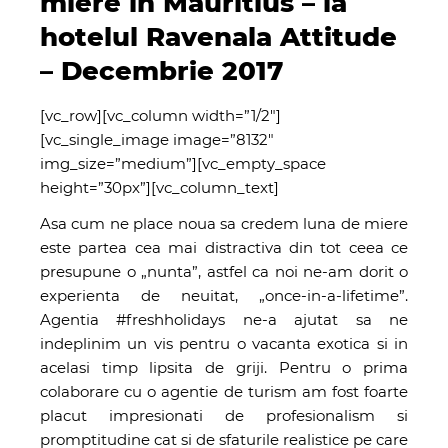
miere in Mauritius – la
hotelul Ravenala Attitude
– Decembrie 2017
[vc_row][vc_column width=”1/2″]
[vc_single_image image=”8132″
img_size=”medium”][vc_empty_space
height=”30px”][vc_column_text]
Asa cum ne place noua sa credem luna de miere
este partea cea mai distractiva din tot ceea ce
presupune o „nunta”, astfel ca noi ne-am dorit o
experienta de neuitat, „once-in-a-lifetime”.
Agentia #freshholidays ne-a ajutat sa ne
indeplinim un vis pentru o vacanta exotica si in
acelasi timp lipsita de griji. Pentru o prima
colaborare cu o agentie de turism am fost foarte
placut impresionati de profesionalism si
promptitudine cat si de sfaturile realistice pe care