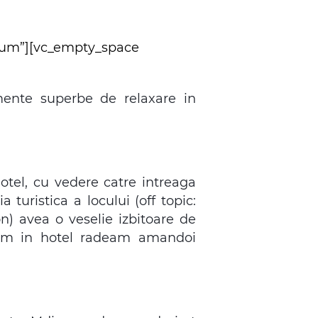
dium”][vc_empty_space
mente superbe de relaxare in
Hotel, cu vedere catre intreaga
turistica a locului (off topic:
on) avea
o veselie izbitoare de
tram in hotel radeam amandoi