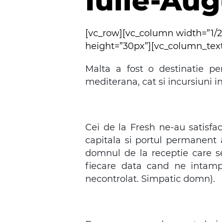
Iulie-Aug
[vc_row][vc_column width=”1/
height=”30px”][vc_column_tex
Malta a fost o destinatie p
mediterana, cat si incursiuni in i
Cei de la Fresh ne-au satisfac
capitala si portul permanent a
domnul de la receptie care 
fiecare data cand ne intamp
necontrolat. Simpatic domn).