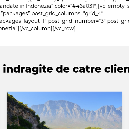
omandate in Indonezia” color=”#46a031″][vc_empty
=”packages” post_grid_columns=”grid_4″
ackages_layout_1″ post_grid_number=”3″ post_gri
nezia”][/vc_column][/vc_row]
indragite de catre clien