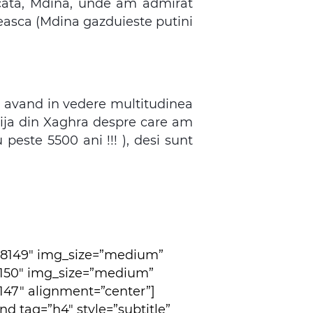
icata, Mdina, unde am admirat
teasca (Mdina gazduieste putini
a, avand in vedere multitudinea
tija din Xaghra despre care am
peste 5500 ani !!! ), desi sunt
=”8149″ img_size=”medium”
8150″ img_size=”medium”
47″ alignment=”center”]
d tag=”h4″ style=”subtitle”