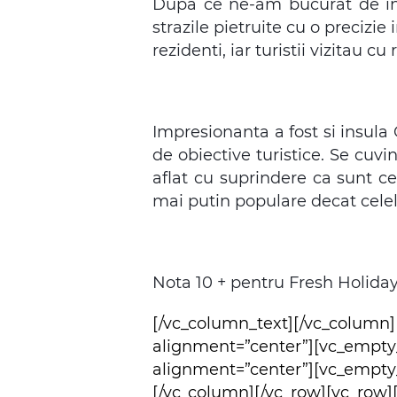
Dupa ce ne-am bucurat de int
strazile pietruite cu o preciz
rezidenti, iar turistii vizitau cu 
Impresionanta a fost si insula
de obiective turistice. Se cu
aflat cu suprindere ca sunt ce
mai putin populare decat celela
Nota 10 + pentru Fresh Holidays,
[/vc_column_text][/vc_column
alignment=”center”][vc_empty
alignment=”center”][vc_empty
[/vc_column][/vc_row][vc_row]