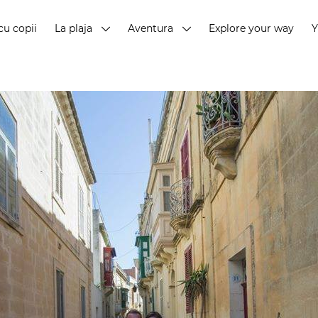
cu copii
La plaja
Aventura
Explore your way