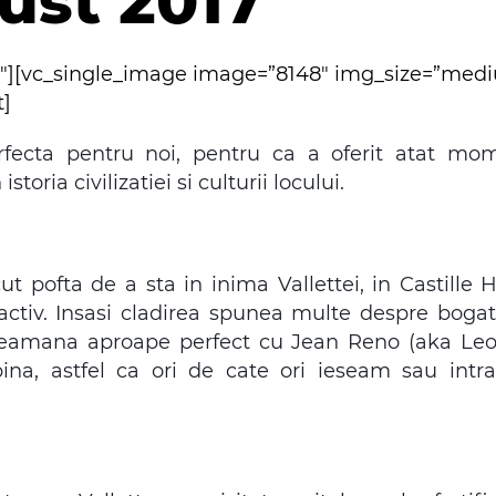
ust 2017
2″][vc_single_image image=”8148″ img_size=”me
t]
erfecta pentru noi, pentru ca a oferit atat mo
storia civilizatiei si culturii locului.
ut pofta de a sta in inima Vallettei, in Castille 
ctiv. Insasi cladirea spunea multe despre bogatia 
seamana aproape perfect cu Jean Reno (aka Le
ina, astfel ca ori de cate ori ieseam sau in