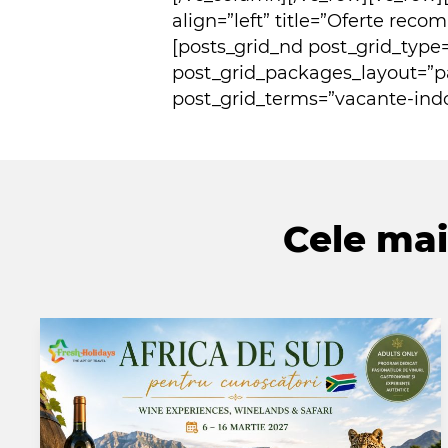
align=”left” title=”Oferte rec
[posts_grid_nd post_grid_type
post_grid_packages_layout=”p
post_grid_terms=”vacante-indo
Cele mai 