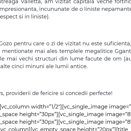
reaga Valletta, am vizitat capitala veche fortif
ie impresionanta, incununate de o liniste nepaman
respect si in liniste).
 Gozo pentru care o zi de vizitat nu este suficient
vin mentionate mai ales templele megalitice Ggan
le mai vechi structuri din lume facute de om (au 
lte cinci minuni ale lumii antice.
 providerii de fericire si concedii perfecte!
][vc_column width=”1/2″][vc_single_image image
_space height=”30px”][vc_single_image image=”
_space height=”30px”][vc_single_image image=”81
[vc_column][vc_empty_space height=”20px”][title_n