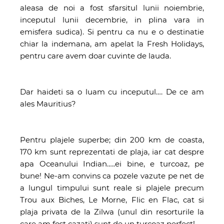
aleasa de noi a fost sfarsitul lunii noiembrie,
inceputul lunii decembrie, in plina vara in
emisfera sudica). Si pentru ca nu e o destinatie
chiar la indemana, am apelat la Fresh Holidays,
pentru care avem doar cuvinte de lauda.
Dar haideti sa o luam cu inceputul…. De ce am
ales Mauritius?
Pentru plajele superbe; din 200 km de coasta,
170 km sunt reprezentati de plaja, iar cat despre
apa Oceanului Indian…..ei bine, e turcoaz, pe
bune! Ne-am convins ca pozele vazute pe net de
a lungul timpului sunt reale si plajele precum
Trou aux Biches, Le Morne, Flic en Flac, cat si
plaja privata de la Zilwa (unul din resorturile la
care am fost cazați) sunt de un turcoaz perfect!