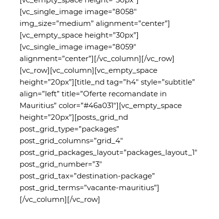
[vc_single_image image=”8058″
img_size=”medium” alignment=”center”]
[vc_empty_space height=”30px”]
[vc_single_image image=”8059″
alignment=”center”][/vc_column][/vc_row]
[vc_row][vc_column][vc_empty_space
height=”20px”][title_nd tag=”h4″ style=”subtitle”
align=”left” title=”Oferte recomandate in
Mauritius” color=”#46a031″][vc_empty_space
height=”20px”][posts_grid_nd
post_grid_type=”packages”
post_grid_columns=”grid_4″
post_grid_packages_layout=”packages_layout_1″
post_grid_number=”3″
post_grid_tax=”destination-package”
post_grid_terms=”vacante-mauritius”]
[/vc_column][/vc_row]