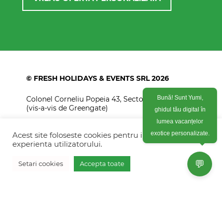
© FRESH HOLIDAYS & EVENTS SRL 2026
Colonel Corneliu Popeia 43, Sector 5, Bucuresti
Bună! Sunt Yumi,
(vis-a-vis de Greengate)
ghidul tău digital în
+40754 012 262
lumea vacanțelor
Acest site foloseste cookies pentru imbunatati
exotice personalizate.
+40770 574 088
experienta utilizatorului.
info@freshholidays.ro
💬
Setari cookies
Accepta toate
Povestile noastre
Contact Fresh Holidays