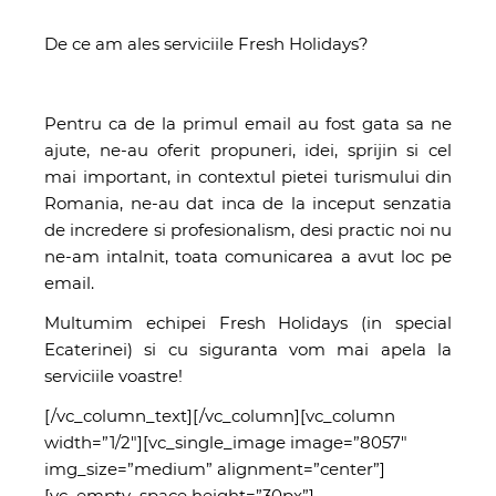
De ce am ales serviciile Fresh Holidays?
Pentru ca de la primul email au fost gata sa ne
ajute, ne-au oferit propuneri, idei, sprijin si cel
mai important, in contextul pietei turismului din
Romania, ne-au dat inca de la inceput senzatia
de incredere si profesionalism, desi practic noi nu
ne-am intalnit, toata comunicarea a avut loc pe
email.
Multumim echipei Fresh Holidays (in special
Ecaterinei) si cu siguranta vom mai apela la
serviciile voastre!
[/vc_column_text][/vc_column][vc_column
width=”1/2″][vc_single_image image=”8057″
img_size=”medium” alignment=”center”]
[vc_empty_space height=”30px”]