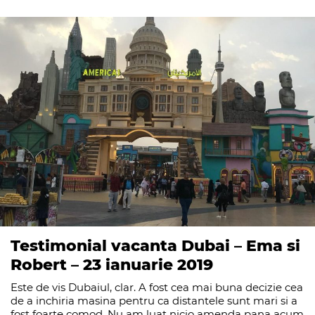
Testimonial vacanta Dubai – Ema si
Robert – 23 ianuarie 2019
Este de vis Dubaiul, clar. A fost cea mai buna decizie cea
de a inchiria masina pentru ca distantele sunt mari si a
fost foarte comod. Nu am luat nicio amenda pana acum