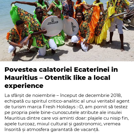
Povestea calatoriei Ecaterinei in
Mauritius – Otentik like a local
experience
La sfârșit de noiembrie – început de decembrie 2018,
echipată cu spiritul critico-analitic al unui veritabil agent
de turism marca Fresh Holidays :-D, am pornit să testez
pe propria piele bine-cunoscutele atribute ale insulei
Mauritius dintre care voi aminti doar: plajele cu nisip fin,
apele turcoaz, mixul cultural și gastronomic, vremea
însorită și atmosfera garantată de vacanță.