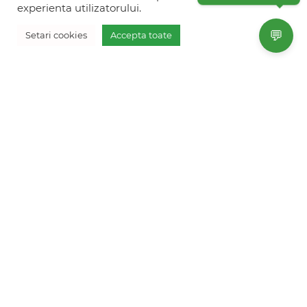
+40770 574 088
experienta utilizatorului.
info@freshholidays.ro
💬
Setari cookies
Accepta toate
Povestile noastre
Contact Fresh Holidays
Echipa Fresh Holidays
Politica de confidentialitate
Politica de cookies