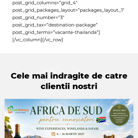
post_grid_columns=”grid_4″
post_grid_packages_layout=”packages_layout_1″
post_grid_number=”3″
post_grid_tax=”destination-package”
post_grid_terms=”vacante-thailanda”]
[/vc_column][/vc_row]
Cele mai indragite de catre
clientii nostri