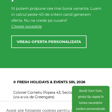
Iti putem propune cea mai buna varianta. Luam
in calcul peste 40 de criterii cand generam
oferta. Nu ne crede pe cuvant!
Citeste povestile
VREAU OFERTA PERSONALIZATA
© FRESH HOLIDAYS & EVENTS SRL 2026
Colonel Corneliu Popeia 43, Sector 5, Bucuresti
Bună! Sunt Yumi,
(vis-a-vis de Greengate)
ghidul tău digital în
+40754 012 262
lumea vacanțelor
Acest site foloseste cookies pentru imbunatati
exotice personalizate.