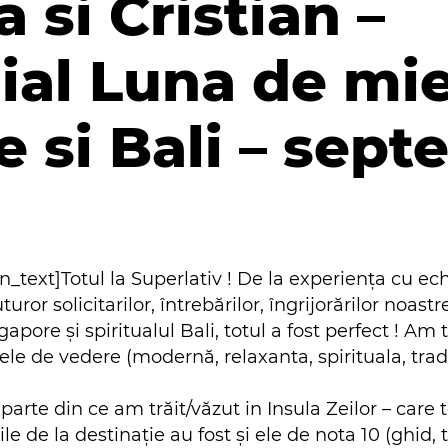
 si Cristian –
ial Luna de mie
 si Bali – sept
text]Totul la Superlativ ! De la experiența cu ech
uror solicitarilor, întrebărilor, îngrijorărilor noas
gapore și spiritualul Bali, totul a fost perfect ! A
ele de vedere (modernă, relaxanta, spirituala, tra
parte din ce am trăit/văzut in Insula Zeilor – care 
le de la destinație au fost și ele de nota 10 (ghid, 