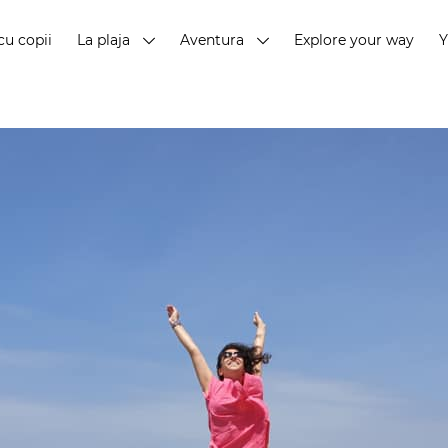
cu copii
La plaja
Aventura
Explore your way