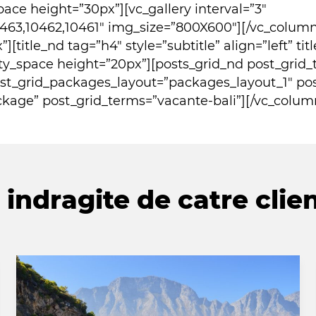
ace height=”30px”][vc_gallery interval=”3″
463,10462,10461″ img_size=”800X600″][/vc_column
[title_nd tag=”h4″ style=”subtitle” align=”left” ti
ty_space height=”20px”][posts_grid_nd post_grid
ost_grid_packages_layout=”packages_layout_1″ po
ckage” post_grid_terms=”vacante-bali”][/vc_colum
indragite de catre clien