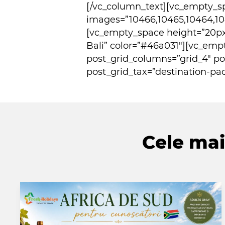
[/vc_column_text][vc_empty_sp
images=”10466,10465,10464,10
[vc_empty_space height=”20px”]
Bali” color=”#46a031″][vc_emp
post_grid_columns=”grid_4″ p
post_grid_tax=”destination-pa
Cele mai 