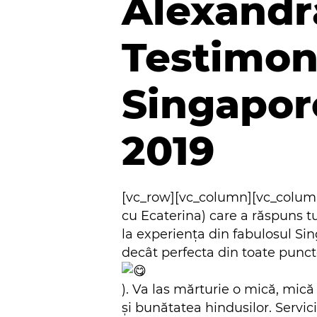
Alexandra
Testimon
Singapore
2019
[vc_row][vc_column][vc_column_
cu Ecaterina) care a răspuns tut
la experiența din fabulosul Sin
decât perfecta din toate punct
). Va las mărturie o mică, mică 
și bunătatea hindusilor. Servicii