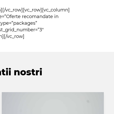
][/vc_row][vc_row][vc_column]
tle=”Oferte recomandate in
_type=”packages”
st_grid_number=”3″
n][/vc_row]
tii nostri