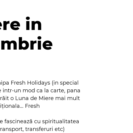
re in
embrie
ipa Fresh Holidays (in special
tre intr-un mod ca la carte, pana
m trăit o Luna de Miere mai mult
diționala… Fresh
te fascinează cu spiritualitatea
transport, transferuri etc)