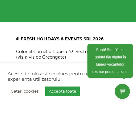
© FRESH HOLIDAYS & EVENTS SRL 2026
Colonel Corneliu Popeia 43, Sector 5, Bucuresti
Bună! Sunt Yumi,
(vis-a-vis de Greengate)
ghidul tău digital în
lumea vacanțelor
+40754 012 262
exotice personalizate.
Acest site foloseste cookies pentru imbunatati
+40770 574 088
experienta utilizatorului.
info@freshholidays.ro
💬
Setari cookies
Accepta toate
Povestile noastre
Contact Fresh Holidays
Echipa Fresh Holidays