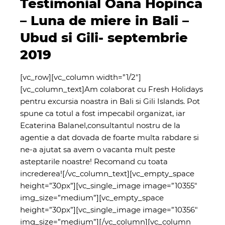
Testimonial Oana Hopinca
– Luna de miere in Bali –
Ubud si Gili- septembrie
2019
[vc_row][vc_column width=”1/2″]
[vc_column_text]Am colaborat cu Fresh Holidays
pentru excursia noastra in Bali si Gili Islands. Pot
spune ca totul a fost impecabil organizat, iar
Ecaterina Balanel,consultantul nostru de la
agentie a dat dovada de foarte multa rabdare si
ne-a ajutat sa avem o vacanta mult peste
asteptarile noastre! Recomand cu toata
increderea![/vc_column_text][vc_empty_space
height=”30px”][vc_single_image image=”10355″
img_size=”medium”][vc_empty_space
height=”30px”][vc_single_image image=”10356″
img_size=”medium”][/vc_column][vc_column