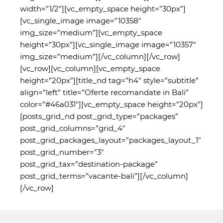
width=”1/2″][vc_empty_space height=”30px”]
[vc_single_image image=”10358″
img_size=”medium”][vc_empty_space
height=”30px”][vc_single_image image=”10357″
img_size=”medium”][/vc_column][/vc_row]
[vc_row][vc_column][vc_empty_space
height=”20px”][title_nd tag=”h4″ style=”subtitle”
align=”left” title=”Oferte recomandate in Bali”
color=”#46a031″][vc_empty_space height=”20px”]
[posts_grid_nd post_grid_type=”packages”
post_grid_columns=”grid_4″
post_grid_packages_layout=”packages_layout_1″
post_grid_number=”3″
post_grid_tax=”destination-package”
post_grid_terms=”vacante-bali”][/vc_column]
[/vc_row]