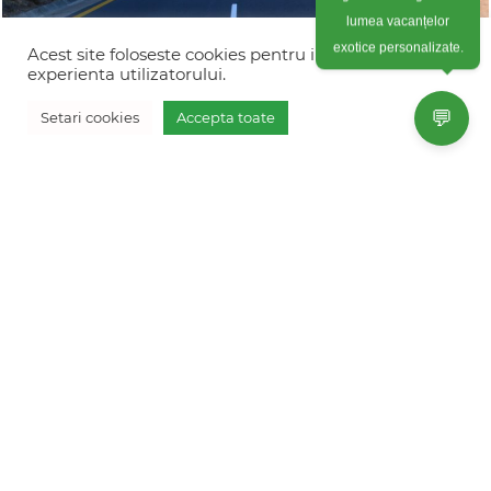
lumea vacanțelor
exotice personalizate.
Acest site foloseste cookies pentru imbunatati
experienta utilizatorului.
Circuit Africa de Sud 2026 –
💬
Setari cookies
Accepta toate
program self-drive pentru cupluri –
Vreau oferta personalizata
unic in Romania
de la 3290 EURO