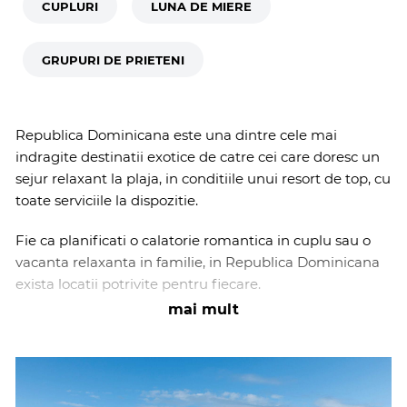
CUPLURI
LUNA DE MIERE
GRUPURI DE PRIETENI
Republica Dominicana este una dintre cele mai
indragite destinatii exotice de catre cei care doresc un
sejur relaxant la plaja, in conditiile unui resort de top, cu
toate serviciile la dispozitie.
Fie ca planificati o calatorie romantica in cuplu sau o
vacanta relaxanta in familie, in Republica Dominicana
exista locatii potrivite pentru fiecare.
mai mult
Noi suntem adeptii serviciilor de calitate motiv pentru
care am realizat o selectie de hoteluri care ofera servicii
dintre cele mai bune si facilitati diversificate la preturi
promotionale.