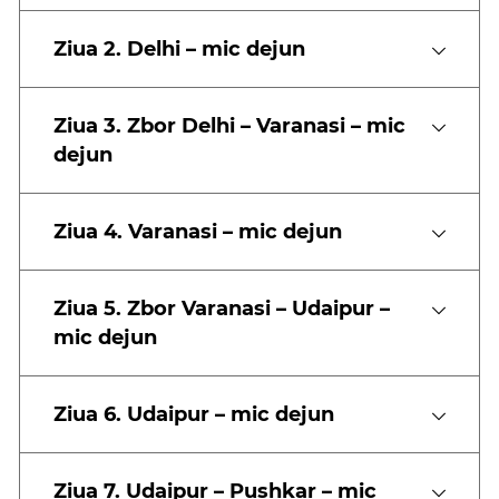
templul Jagdish – cel mai mare si mai
Ziua 2. Delhi – mic dejun
venerat templu din Udaipur
plimbare cu barca pe lacul Pichola
spectacolul de dans “Dharohar dance show
Ziua 3. Zbor Delhi – Varanasi – mic
at Bagore ki Haveli” – dansuri populare
dejun
Rajasthani
templul Ranakpur – unul dintre cele cinci
locasuri sfinte Jain
Ziua 4. Varanasi – mic dejun
explorarea orasului Pushkar
fortul Amber
Palatul Vanturilor
Ziua 5. Zbor Varanasi – Udaipur –
Abhaneri Stepwell
mic dejun
orasul parasit Fatehpur Sikri
faimosul Taj Mahal
fortul Agra
Ziua 6. Udaipur – mic dejun
fabrica de marmura din Agra
Ziua 7. Udaipur – Pushkar – mic