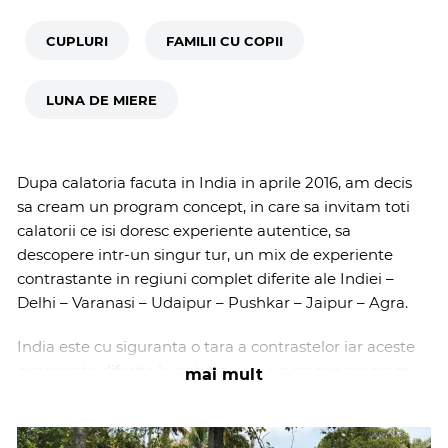
CUPLURI
FAMILII CU COPII
LUNA DE MIERE
Dupa calatoria facuta in India in aprile 2016, am decis
sa cream un program concept, in care sa invitam toti
calatorii ce isi doresc experiente autentice, sa
descopere intr-un singur tur, un mix de experiente
contrastante in regiuni complet diferite ale Indiei –
Delhi – Varanasi – Udaipur – Pushkar – Jaipur – Agra.
India este cu siguranta o tara a contrastelor iar aceste
experiente diferite le poti trai intr-un singur program,
mai mult
mergand pe itinerariul propus de consultantii Fresh
Holidays care au vizitat regiunea.