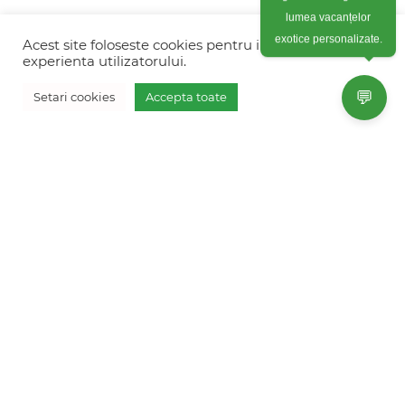
lumea vacanțelor
© FRESH HOLIDAYS & EVENTS SRL 2026
exotice personalizate.
Acest site foloseste cookies pentru imbunatati
experienta utilizatorului.
Colonel Corneliu Popeia 43, Sector 5, Bucuresti
(vis-a-vis de Greengate)
💬
Setari cookies
Accepta toate
Vreau oferta personalizata
+40754 012 262
+40770 574 088
info@freshholidays.ro
Povestile noastre
Contact Fresh Holidays
Echipa Fresh Holidays
Politica de confidentialitate
Politica de cookies