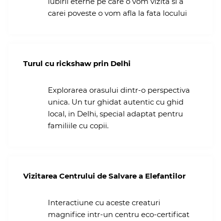
iubirii eterne pe care o vom vizita si a
copii, unde cultura se intalneste cu aventura si
carei poveste o vom afla la fata locului
relaxarea
Unde au avut loc editiile anterioare ale
#FamilyHolidayByFreshHoliadys
Turul cu rickshaw prin Delhi
Phuket – octombrie 2019
Africa de Sud – Aprilie 2021
Explorarea orasului dintr-o perspectiva
Mauritius – ianuarie 2022
unica. Un tur ghidat autentic cu ghid
Khao Lak – aprilie 2022
local, in Delhi, special adaptat pentru
Singapore si Bintan – octombrie 2022
familiile cu copii.
Costa Rica – aprilie 2023
Tanzania – iunie 2023
Egipt – octombrie 2023
Vietnam – ianuarie 2024
Vizitarea Centrului de Salvare a Elefantilor
Reunion si Mauritius – aprilie 2024
Malaezia – aprilie 2024
Mauritius – octombrie 2024
Interactiune cu aceste creaturi
Japonia – octombrie 2024
magnifice intr-un centru eco-certificat