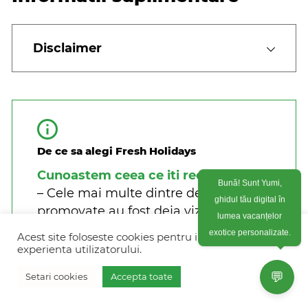
Disclaimer
De ce sa alegi Fresh Holidays
Cunoastem ceea ce iti recomandam
Bună! Sunt Yumi,
– Cele mai multe dintre destinatiile
ghidul tău digital în
promovate au fost deja vizitate noi.
lumea vacanțelor
Consultanta de specialitate pe care o
Acest site foloseste cookies pentru imbunatati
exotice personalizate.
primesti este primul pas in
experienta utilizatorului.
organizarea calatoriei potrivite
💬
Setari cookies
Accepta toate
pentru tine.
Vreau oferta personalizata