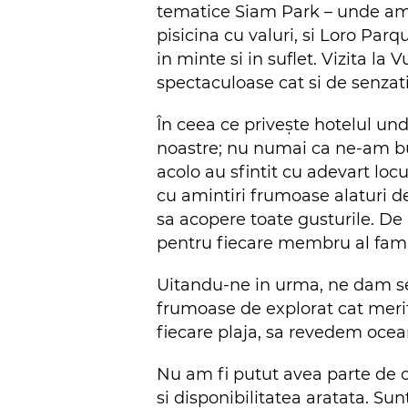
tematice Siam Park – unde am 
pisicina cu valuri, si Loro Pa
in minte si in suflet. Vizita la
spectaculoase cat si de senzati
În ceea ce privește hotelul unde
noastre; nu numai ca ne-am buc
acolo au sfintit cu adevart loc
cu amintiri frumoase alaturi de
sa acopere toate gusturile. De 
pentru fiecare membru al fami
Uitandu-ne in urma, ne dam se
frumoase de explorat cat meri
fiecare plaja, sa revedem ocea
Nu am fi putut avea parte de 
si disponibilitatea aratata. Su