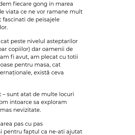
indem fiecare gong in marea
 de viata ce ne vor ramane mult
t fascinati de peisajele
lor.
cat peste nivelul asteptarilor
ar copiilor) dar oamenii de
am fi avut, am plecat cu totii
icioase pentru masa, cat
ternaționale, există ceva
– sunt atat de multe locuri
vom intoarce sa exploram
amas nevizitate.
zarea pas cu pas
 pentru faptul ca ne-ati ajutat