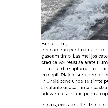
Buna Ionut,
Imi pare rau pentru intarziere
gaseam timp. Las mai jos catev
cred ca vor reusi sa arate frumu
Petrecand o saptamana in minu
cu copii! Plajele sunt nemaipom
in unele zone unde se simte put
si valurile uriase. Tinta noastr
adevarata senzatie pentru copi
In plus, exista multe atractii 