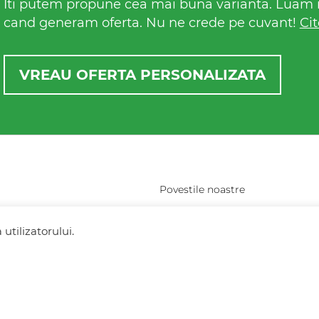
Iti putem propune cea mai buna varianta. Luam in
cand generam oferta. Nu ne crede pe cuvant!
Cit
VREAU OFERTA PERSONALIZATA
Povestile noastre
resti (vis-a-vis de
Contact Fresh Holidays
utilizatorului.
Echipa Fresh Holidays
Politica de confidentialitate
Politica de cookies