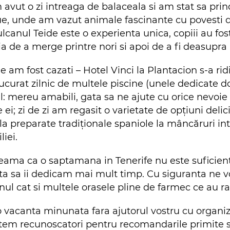
avut o zi intreaga de balaceala si am stat sa pr
rque, unde am vazut animale fascinante cu povesti
 Vulcanul Teide este o experienta unica, copiii au fos
a de a merge printre nori si apoi de a fi deasupra 
 am fost cazati – Hotel Vinci la Plantacion s-a ridi
urat zilnic de multele piscine (unele dedicate do
ul: mereu amabili, gata sa ne ajute cu orice nevoie 
 ei; zi de zi am regasit o varietate de opțiuni del
la preparate tradiționale spaniole la mâncăruri in
liei.
ama ca o saptamana in Tenerife nu este suficient 
ta sa ii dedicam mai mult timp. Cu siguranta ne 
nul cat si multele orasele pline de farmec ce au r
o vacanta minunata fara ajutorul vostru cu organi
ntem recunoscatori pentru recomandarile primite si