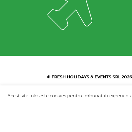
© FRESH HOLIDAYS & EVENTS SRL 2026
Colonel Corneliu Popeia 43, Sector 5, Bucu
Greengate)
Acest site foloseste cookies pentru imbunatati experienta 
+40754 012 262
+40770 574 088
info@freshholidays.ro