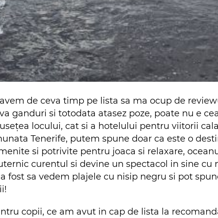
, avem de ceva timp pe lista sa ma ocup de reviewul
a ganduri si totodata atasez poze, poate nu e ce
sețea locului, cat si a hotelului pentru viitorii cala
nata Tenerife, putem spune doar ca este o destin
enite si potrivite pentru joaca si relaxare, ocean
ernic curentul si devine un spectacol in sine cu ni
a a fost sa vedem plajele cu nisip negru si pot spun
i!
pentru copii, ce am avut in cap de lista la recomand