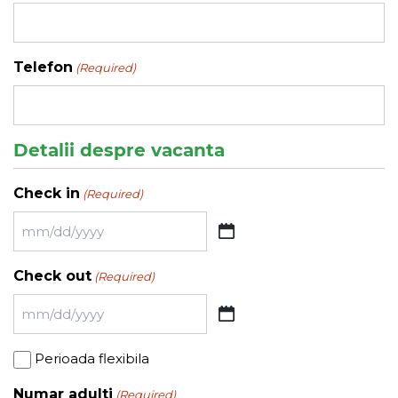
Telefon
(Required)
Detalii despre vacanta
Check in
(Required)
MM
slash
Check out
(Required)
DD
slash
MM
YYYY
slash
Perioada
Perioada flexibila
DD
flexibila
slash
Numar adulti
(Required)