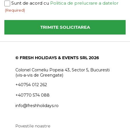
Consent
Sunt de acord cu
Politica de prelucrare a datelor
(Required)
(Required)
© FRESH HOLIDAYS & EVENTS SRL 2026
Colonel Corneliu Popeia 43, Sector 5, Bucuresti
(vis-a-vis de Greengate)
+40754 012 262
+40770 574 088
info@freshholidays.ro
Povestile noastre