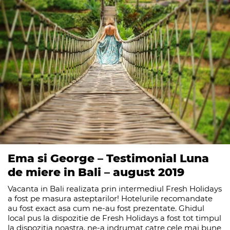
Ema si George – Testimonial Luna
de miere in Bali – august 2019
Vacanta in Bali realizata prin intermediul Fresh Holidays
a fost pe masura asteptarilor! Hotelurile recomandate
au fost exact asa cum ne-au fost prezentate. Ghidul
local pus la dispozitie de Fresh Holidays a fost tot timpul
la dispozitia noastra, ne-a indrumat catre cele mai bune