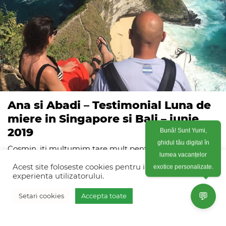
Ana si Abadi – Testimonial Luna de
miere in Singapore si Bali – iunie
Bună! Sunt Yumi,
2019
ghidul tău digital în
Cosmin, iti multumim tare mult pentru organizarea
lumea vacanțelor
perfecta a acestei excursii si sper sa reusim sa ne vedem
exotice personalizate.
Acest site foloseste cookies pentru imbunatati
pentru planificarea urmatoarei aventuri.
experienta utilizatorului.
💬
Setari cookies
Accepta toate