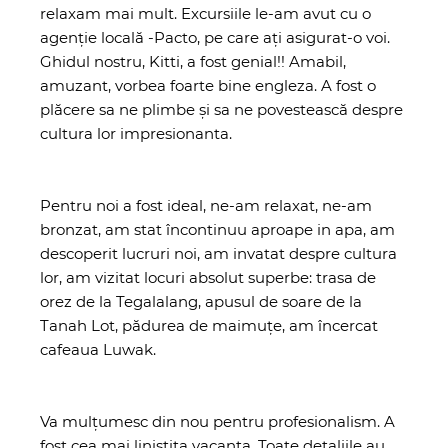
relaxam mai mult. Excursiile le-am avut cu o
agenție locală -Pacto, pe care ați asigurat-o voi.
Ghidul nostru, Kitti, a fost genial!! Amabil,
amuzant, vorbea foarte bine engleza. A fost o
plăcere sa ne plimbe și sa ne povestească despre
cultura lor impresionanta.
Pentru noi a fost ideal, ne-am relaxat, ne-am
bronzat, am stat încontinuu aproape in apa, am
descoperit lucruri noi, am invatat despre cultura
lor, am vizitat locuri absolut superbe: trasa de
orez de la Tegalalang, apusul de soare de la
Tanah Lot, pădurea de maimuțe, am încercat
cafeaua Luwak.
Va mulțumesc din nou pentru profesionalism. A
fost cea mai liniștita vacanța. Toate detaliile au