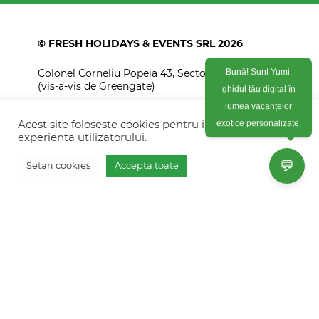
© FRESH HOLIDAYS & EVENTS SRL 2026
Colonel Corneliu Popeia 43, Sector 5, Bucuresti
Bună! Sunt Yumi,
(vis-a-vis de Greengate)
ghidul tău digital în
+40754 012 262
lumea vacanțelor
Acest site foloseste cookies pentru imbunatati
exotice personalizate.
+40770 574 088
experienta utilizatorului.
info@freshholidays.ro
💬
Setari cookies
Accepta toate
Povestile noastre
Contact Fresh Holidays
Echipa Fresh Holidays
Politica de confidentialitate
Politica de cookies