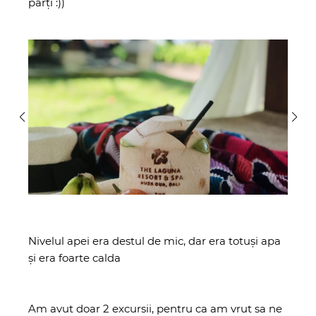
părți :))
Processed with VSCO with al1 preset
Nivelul apei era destul de mic, dar era totuși apa
și era foarte calda ️
Am avut doar 2 excursii, pentru ca am vrut sa ne