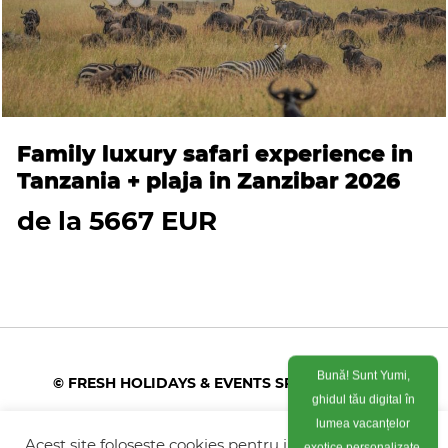
Family luxury safari experience in
Tanzania + plaja in Zanzibar 2026
de la 5667 EUR
Bună! Sunt Yumi,
© FRESH HOLIDAYS & EVENTS SRL 2026
ghidul tău digital în
lumea vacanțelor
Colonel Corneliu Popeia 43, Sector 5, Bucuresti
(vis-a-vis de Greengate)
Acest site foloseste cookies pentru imbunatati
exotice personalizate.