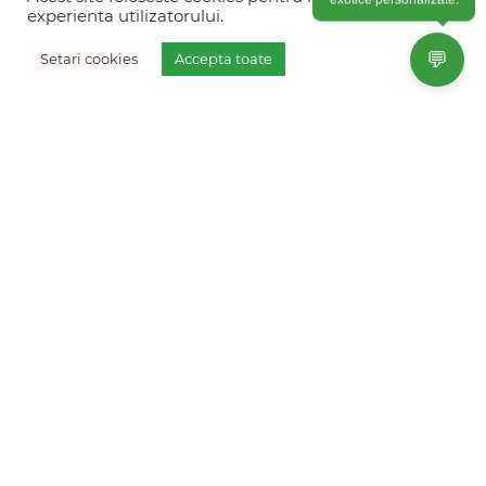
experienta utilizatorului.
+40754 012 262
💬
Setari cookies
Accepta toate
+40770 574 088
Vreau oferta personalizata
info@freshholidays.ro
Povestile noastre
Contact Fresh Holidays
Echipa Fresh Holidays
Politica de confidentialitate
Politica de cookies