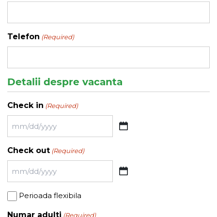
Telefon
(Required)
Detalii despre vacanta
Check in
(Required)
MM
slash
Check out
(Required)
DD
slash
MM
YYYY
slash
Perioada
Perioada flexibila
DD
flexibila
slash
Numar adulti
(Required)