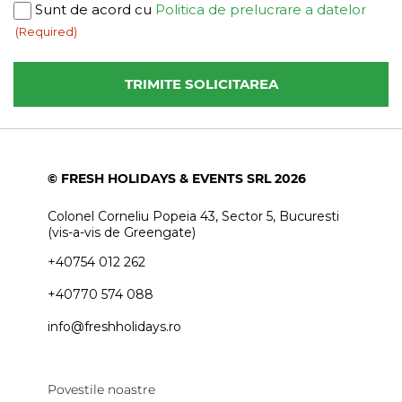
Consent
Sunt de acord cu
Politica de prelucrare a datelor
(Required)
(Required)
© FRESH HOLIDAYS & EVENTS SRL 2026
Colonel Corneliu Popeia 43, Sector 5, Bucuresti
(vis-a-vis de Greengate)
+40754 012 262
+40770 574 088
info@freshholidays.ro
Povestile noastre