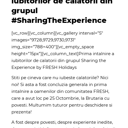
iubitorilor de calatorii din
grupul
#SharingTheExperience
[vc_row][vc_column][vc_gallery interval=”5″
images=”9728,9729,9730,9731″
img_size=”788×400″][vc_empty_space
height=”15px”][vc_column_text]Prima intalnire a
iubitorilor de calatorii din grupul Sharing the
Experience by FRESH Holidays
Stiti pe cineva care nu iubeste calatoriile? Nici
noi! Si asta a fost concluzia generala in prima
intalnire a oamenilor din comunitatea FRESH,
care a avut loc pe 25 Octombrie, la Brutaria cu
povesti. Multumim tuturor pentru deschidere si
prezenta!
A fost despre povesti, despre experiente inedite,