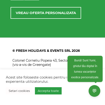
VREAU OFERTA PERSONALIZATA
© FRESH HOLIDAYS & EVENTS SRL 2026
Colonel Corneliu Popeia 43, Sector 5, Bucuresti
Bună! Sunt Yumi,
(vis-a-vis de Greengate)
ghidul tău digital în
lumea vacanțelor
+40754 012 262
Acest site foloseste cookies pentru imbunatati
exotice personalizate.
+40770 574 088
experienta utilizatorului.
info@freshholidays.ro
💬
Setari cookies
Accepta toate