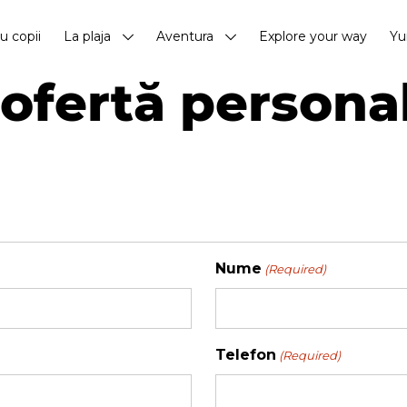
cu copii
La plaja
Aventura
Explore your way
Yu
ofertă persona
Nume
(Required)
Telefon
(Required)