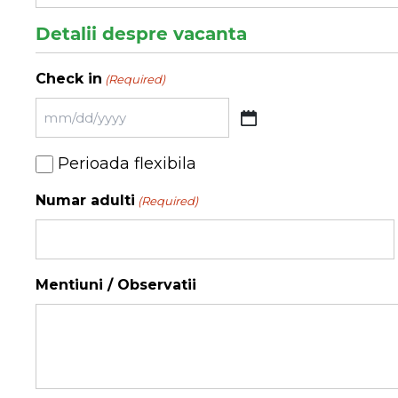
Detalii despre vacanta
Check in
(Required)
MM
slash
Perioada
Perioada flexibila
DD
flexibila
slash
Numar adulti
(Required)
YYYY
Mentiuni / Observatii