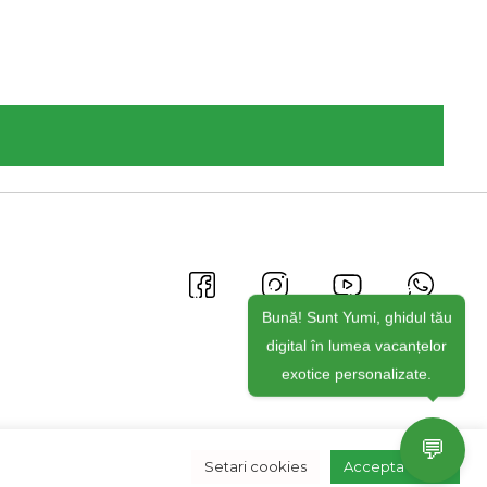
Bună! Sunt Yumi, ghidul tău
digital în lumea vacanțelor
exotice personalizate.
💬
Setari cookies
Accepta toate