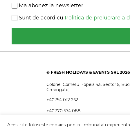
Newsletter
Ma abonez la newsletter
Consent
Sunt de acord cu
Politica de prelucrare a 
(Required)
© FRESH HOLIDAYS & EVENTS SRL 2026
Colonel Corneliu Popeia 43, Sector 5, Bucu
Greengate)
+40754 012 262
+40770 574 088
info@freshholidays.ro
Acest site foloseste cookies pentru imbunatati experienta u