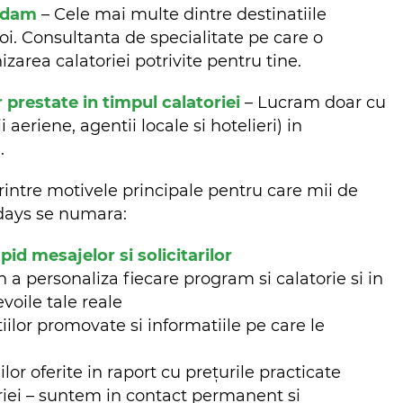
ndam
– Cele mai multe dintre destinatiile
oi. Consultanta de specialitate pe care o
zarea calatoriei potrivite pentru tine.
r prestate in timpul calatoriei
– Lucram doar cu
aeriene, agentii locale si hotelieri) in
m.
rintre motivele principale pentru care mii de
lidays se numara:
d mesajelor si solicitarilor
n a personaliza fiecare program si calatorie si in
evoile tale reale
iilor promovate si informatiile pe care le
ilor oferite in raport cu prețurile practicate
riei – suntem in contact permanent si