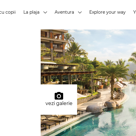
cu copii
La plaja
Aventura
Explore your way
vezi galerie