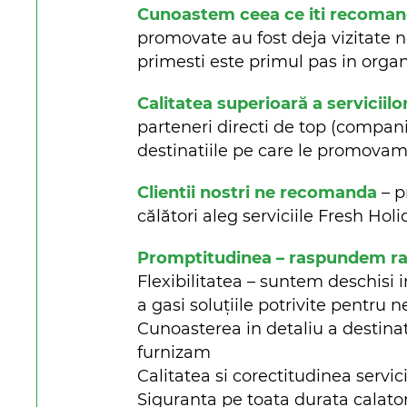
Cunoastem ceea ce iti recoma
promovate au fost deja vizitate n
primesti este primul pas in organi
Calitatea superioară a serviciilo
parteneri directi de top (companii 
destinatiile pe care le promova
Clientii nostri ne recomanda
– p
călători aleg serviciile Fresh Ho
Promptitudinea – raspundem rapi
Flexibilitatea – suntem deschisi i
a gasi soluțiile potrivite pentru n
Cunoasterea in detaliu a destinat
furnizam
Calitatea si corectitudinea servici
Siguranta pe toata durata calato