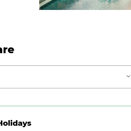
are
Holidays