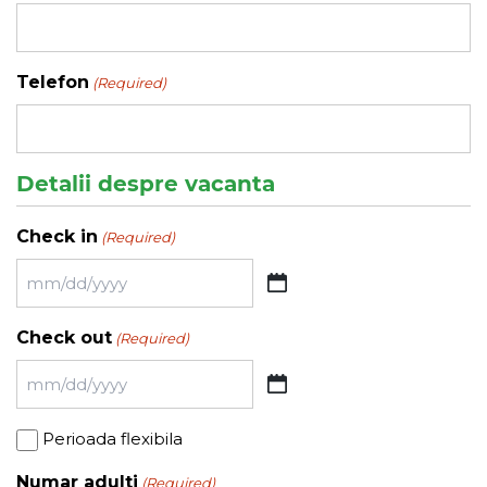
Telefon
(Required)
Detalii despre vacanta
Check in
(Required)
MM
slash
Check out
(Required)
DD
slash
MM
YYYY
slash
Perioada
Perioada flexibila
DD
flexibila
slash
Numar adulti
(Required)