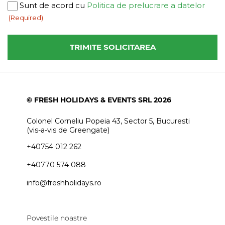
Consent
Sunt de acord cu
Politica de prelucrare a datelor
(Required)
(Required)
© FRESH HOLIDAYS & EVENTS SRL 2026
Colonel Corneliu Popeia 43, Sector 5, Bucuresti
(vis-a-vis de Greengate)
+40754 012 262
+40770 574 088
info@freshholidays.ro
Povestile noastre