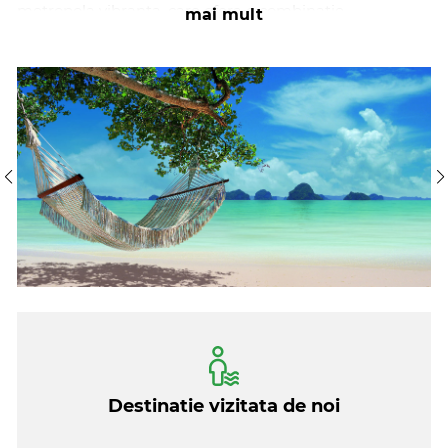
metropola vibranta, care ofera o combinatie
mai mult
neasteptata, colorata, uluitoare si zgomotoasa de
traditie si modernitate. In programul nostru am inclus
cateva elemente esentiale: canalele Thonburi, temple
impresionante si Palatul Regal.
Explorarea nordului tarii, o regiune exotica si colorata,
de dealuri acoperite de junga, nu poate incepe decat
cu Doi Mae Salong si Golden Triangle. Linistea
dealurilor molcome, satucurile fascinante, raurile lenese
si peisajele idilice sunt un prim contrast raportat la
Bangkok. Zonele apartin celei mai nordice provincii,
Chiang Rai, care impresioneaza prin templele sale,
adevarate opere de arta. Alaturi de cateva dintre
acestea, am inclus in circuitul nostru si un tur de seara
in orasul Chiang Rai. Chiang Mai este probabil cel mai
fermecator oras din Thailanda. O explorare a orasului
Destinatie vizitata de noi
nu are cum sa nu includa un tur gastronomic. Asa cum
o vizita in nord nu are cum sa nu includa o jumatate de