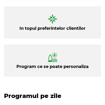
zi intr-unul dintre sanctuarele pentru elefanti, un apus
langa un templu sau shopping de calitate, regiunea
fiind faimoasa pentru mestesugarii sai priceputi.
Experiente memorabile pe care le-am inclus, desigur,
in aceste zile de circuit.
In topul preferintelor clientilor
Program ce se poate personaliza
Programul pe zile