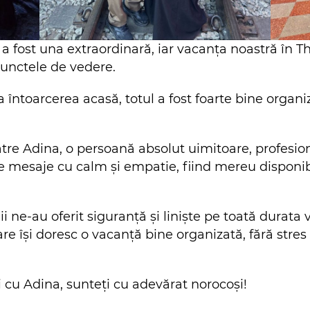
a fost una extraordinară, iar vacanța noastră în
punctele de vedere.
a întoarcerea acasă, totul a fost foarte bine organiza
 Adina, o persoană absolut uimitoare, profesioni
de mesaje cu calm și empatie, fiind mereu disponibi
alii ne-au oferit siguranță și liniște pe toată dura
are își doresc o vacanță bine organizată, fără stre
i cu Adina, sunteți cu adevărat norocoși!