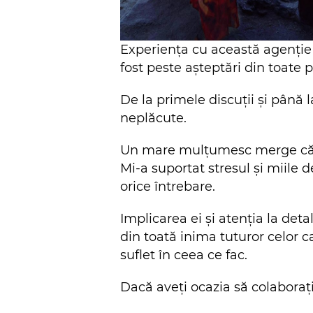
Experiența cu această agenție 
fost peste așteptări din toate 
De la primele discuții și până l
neplăcute.
Un mare mulțumesc merge către
Mi-a suportat stresul și miile 
orice întrebare.
Implicarea ei și atenția la det
din toată inima tuturor celor c
suflet în ceea ce fac.
Dacă aveți ocazia să colaboraț