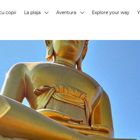
cu copii
La plaja
Aventura
Explore your way