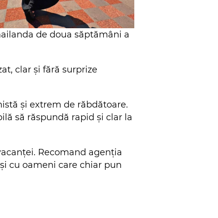
 Thailanda de doua săptămâni a
t, clar și fără surprize
stă și extrem de răbdătoare.
lă să răspundă rapid și clar la
ta vacanței. Recomand agenția
s și cu oameni care chiar pun