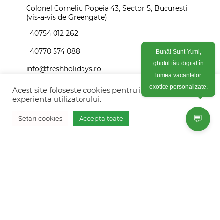
Colonel Corneliu Popeia 43, Sector 5, Bucuresti
(vis-a-vis de Greengate)
+40754 012 262
+40770 574 088
Bună! Sunt Yumi,
ghidul tău digital în
info@freshholidays.ro
lumea vacanțelor
Acest site foloseste cookies pentru imbunatati
exotice personalizate.
experienta utilizatorului.
Povestile noastre
💬
Setari cookies
Accepta toate
Contact Fresh Holidays
Vreau oferta personalizata
Echipa Fresh Holidays
Politica de confidentialitate
Politica de cookies