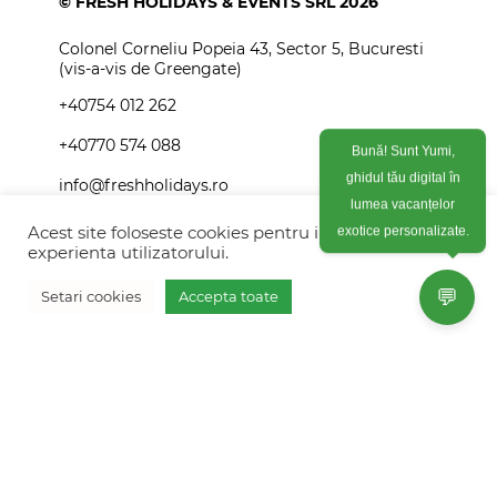
© FRESH HOLIDAYS & EVENTS SRL 2026
Colonel Corneliu Popeia 43, Sector 5, Bucuresti
(vis-a-vis de Greengate)
+40754 012 262
+40770 574 088
Bună! Sunt Yumi,
info@freshholidays.ro
ghidul tău digital în
lumea vacanțelor
Acest site foloseste cookies pentru imbunatati
exotice personalizate.
experienta utilizatorului.
Povestile noastre
💬
Setari cookies
Accepta toate
Contact Fresh Holidays
Vreau oferta personalizata
Echipa Fresh Holidays
Politica de confidentialitate
Politica de cookies