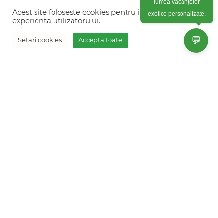
Colonel Corneliu Popeia 43, Sector 5, Bucuresti
exotice personalizate.
(vis-a-vis de Greengate)
Acest site foloseste cookies pentru imbunatati
experienta utilizatorului.
+40754 012 262
💬
Setari cookies
Accepta toate
+40770 574 088
Vreau oferta personalizata
info@freshholidays.ro
Povestile noastre
Contact Fresh Holidays
Echipa Fresh Holidays
Politica de confidentialitate
Politica de cookies