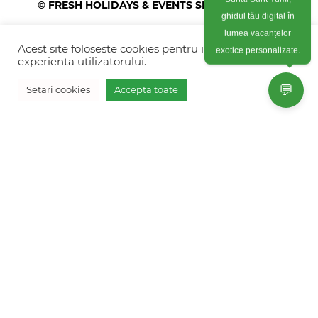
© FRESH HOLIDAYS & EVENTS SRL 2026
ghidul tău digital în
lumea vacanțelor
Colonel Corneliu Popeia 43, Sector 5, Bucuresti
exotice personalizate.
(vis-a-vis de Greengate)
Acest site foloseste cookies pentru imbunatati
experienta utilizatorului.
+40754 012 262
💬
Setari cookies
Accepta toate
+40770 574 088
Vreau oferta personalizata
info@freshholidays.ro
Povestile noastre
Contact Fresh Holidays
Echipa Fresh Holidays
Politica de confidentialitate
Politica de cookies