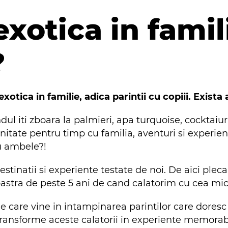
xotica in famil
?
xotica in familie, adica parintii cu copiii. Exista
 iti zboara la palmieri, apa turquoise, cocktaiuri si
nitate pentru timp cu familia, aventuri si experien
u ambele?!
stinatii si experiente testate de noi. De aici plec
astra de peste 5 ani de cand calatorim cu cea mic
 care vine in intampinarea parintilor care doresc 
a transforme aceste calatorii in experiente memorabi