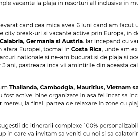
mple vacante la plaja in resorturi all inclusive in 
varat cand cea mica avea 6 luni cand am facut un p
e city break-uri si vacante active prin Europa, in 
Calabria, Germania si Austria
. Iar incepand cu va
n afara Europei, tocmai in
Costa Rica
, unde am ex
rcuri nationale si ne-am bucurat si de plaja si ocea
3 ani, pastreaza inca vii amintirile din aceasta ca
ecum
Thailanda, Cambodgia, Mauritius, Vietnam sa
u fost active, bine organizate in asa fel incat sa in
t mereu, la final, partea de relaxare in zone cu pl
ugestii de itinerarii complexe 100% personalizabil
 in care va invitam sa veniti cu noi si sa calator