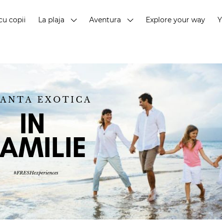
cu copii
La plaja
Aventura
Explore your way