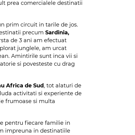
mult prea comercialele destinatii
rim circuit in tarile de jos.
destinatii precum
Sardinia,
rsta de 3 ani am efectuat
plorat junglele, am urcat
n. Amintirile sunt inca vii si
latorie si povesteste cu drag
u Africa de Sud
, tot alaturi de
cluda activitati si experiente de
aje frumoase si multa
e pentru fiecare familie in
im impreuna in destinatiile