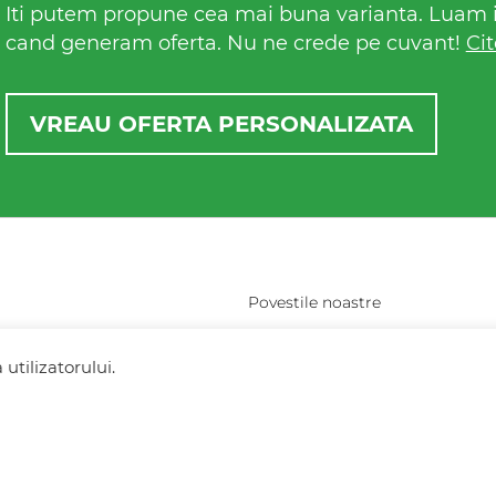
Iti putem propune cea mai buna varianta. Luam in
cand generam oferta. Nu ne crede pe cuvant!
Cit
VREAU OFERTA PERSONALIZATA
Povestile noastre
resti (vis-a-vis de
Contact Fresh Holidays
utilizatorului.
Echipa Fresh Holidays
Politica de confidentialitate
Politica de cookies