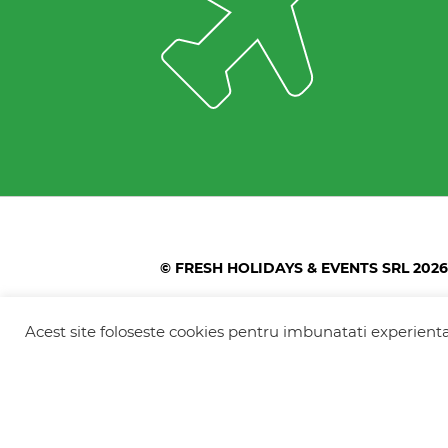
© FRESH HOLIDAYS & EVENTS SRL 2026
Colonel Corneliu Popeia 43, Sector 5, Bucu
Greengate)
Acest site foloseste cookies pentru imbunatati experienta 
+40754 012 262
+40770 574 088
info@freshholidays.ro