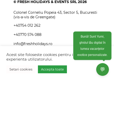
© FRESH HOLIDAYS & EVENTS SRL 2026
Colonel Corneliu Popeia 43, Sector 5, Bucuresti
(vis-a-vis de Greengate)
+40754 012 262
+40770 574 088
Bună! Sunt Yumi,
info@freshholidays.ro
ghidul tău digital în
lumea vacanțelor
Acest site foloseste cookies pentru imbunatati
exotice personalizate.
experienta utilizatorului.
Povestile noastre
💬
Setari cookies
Accepta toate
Contact Fresh Holidays
Vreau oferta personalizata
Echipa Fresh Holidays
Politica de confidentialitate
Politica de cookies