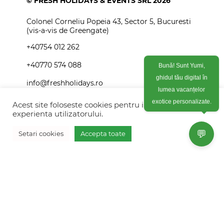
© FRESH HOLIDAYS & EVENTS SRL 2026
Colonel Corneliu Popeia 43, Sector 5, Bucuresti
(vis-a-vis de Greengate)
+40754 012 262
+40770 574 088
Bună! Sunt Yumi,
ghidul tău digital în
info@freshholidays.ro
lumea vacanțelor
Acest site foloseste cookies pentru imbunatati
exotice personalizate.
experienta utilizatorului.
Povestile noastre
💬
Setari cookies
Accepta toate
Contact Fresh Holidays
Vreau oferta personalizata
Echipa Fresh Holidays
Politica de confidentialitate
Politica de cookies