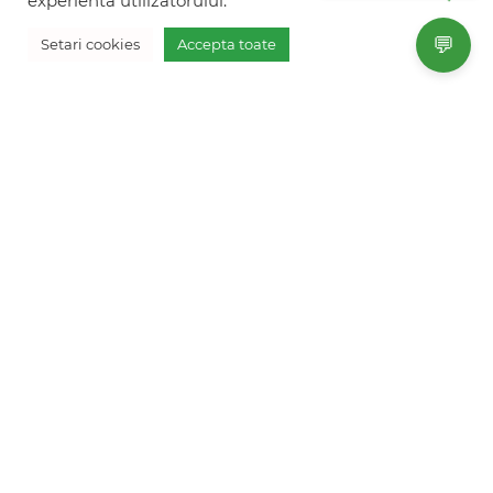
experienta utilizatorului.
+40754 012 262
💬
Setari cookies
Accepta toate
+40770 574 088
Vreau oferta personalizata
info@freshholidays.ro
Povestile noastre
Contact Fresh Holidays
Echipa Fresh Holidays
Politica de confidentialitate
Politica de cookies