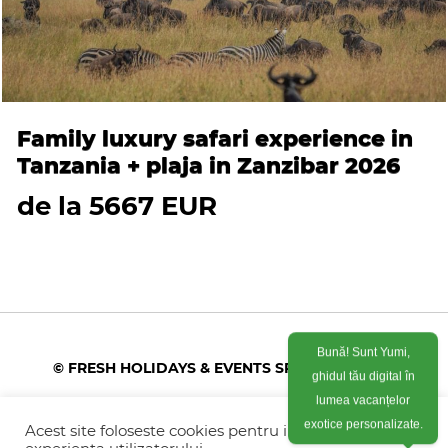
Family luxury safari experience in
Tanzania + plaja in Zanzibar 2026
de la 5667 EUR
Bună! Sunt Yumi,
© FRESH HOLIDAYS & EVENTS SRL 2026
ghidul tău digital în
lumea vacanțelor
Colonel Corneliu Popeia 43, Sector 5, Bucuresti
(vis-a-vis de Greengate)
Acest site foloseste cookies pentru imbunatati
exotice personalizate.