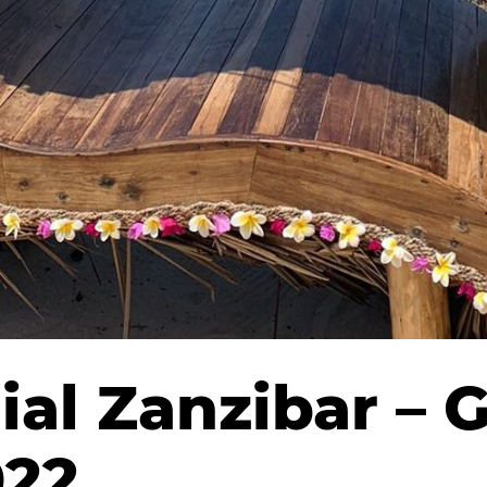
al Zanzibar – G
022