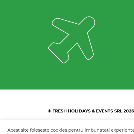
© FRESH HOLIDAYS & EVENTS SRL 2026
Colonel Corneliu Popeia 43, Sector 5, Bucu
Greengate)
Acest site foloseste cookies pentru imbunatati experienta 