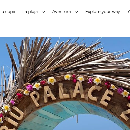
cu copii
La plaja
Aventura
Explore your way