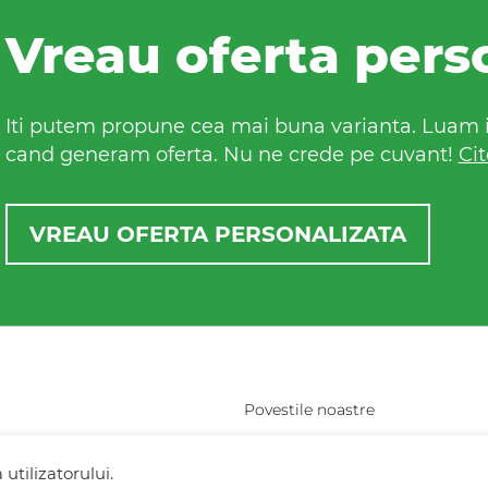
Vreau oferta pers
Iti putem propune cea mai buna varianta. Luam in
cand generam oferta. Nu ne crede pe cuvant!
Cit
VREAU OFERTA PERSONALIZATA
Povestile noastre
resti (vis-a-vis de
Contact Fresh Holidays
utilizatorului.