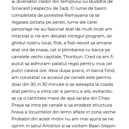
ai diverselor cladiri din templului lui Buddha de
Smarald (respectiv de Jad). O lume de basm
completata de povestea Ramayana ce se
regasea pictata pe pereti, lume ale carei
personaje ne-au fascinat atat de mult incat am
intarziat si ne-am decalat intregul program, iar
ghidul nostru local, Pok, a fost nevoit sa amane
atat ora de masa, cat si plimbarea cu barca pe
canalele vechii capitale, Thonburi. Cred ca am fi
putut sa admiram palatul regal pentru inca cel
putin cateva ore. Abia dupa pranz, in barca fiind,
am constatat ca accesul pe canale este permis
doar din 30 in 30 minute si se asteapta la coada
atat pentru a intra cat si pentru a iesi, evitandu-
se ca o cantitate mare de apa sarata din Chao
Praya sa intre pe canale si sa erodeze structura
firava a locuintelor din lemn aflate in zona veche.
Probabil din acest motiv nu am mai ajuns sa ne
oprim in satul Artistilor si sa vizitam Baan Silapin