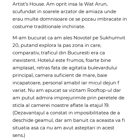
Artist’s House. Am oprit insa la Wat Arun,
scufundat in soarele arzator de amiaza unde
erau multe domnisoare ce se pozau imbracate in
costume traditionale inchiriate.
M-am bucurat ca am ales Novotel pe Sukhumvit
20, putand explora la pas zona in care,
comparativ, traficul din Bucuresti era ca
inexistent. Hotelul este frumos, foarte bine
amplasat, retras fata de agitatia bulevardului
principal, camera suficient de mare, baie
incapatoare, personal amabil iar micul dejun f
variat. Nu am apucat sa vizitam Rooftop-ul dar
am putut admira imprejurimile prin peretele de
sticla al camerei noastre aflate la etajul 19.
(Dezavantajul a constat in imposibilitatea de a
deschide geamul, dar am banuit ca aceasta va fi
situatia asa ca nu am avut asteptari in acest
sens.)