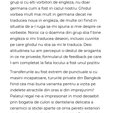
grup si cu alti vorbitori de engleza, nu doar
germana cum a fost in cazul nostru. Ghidul
vorbea mult mai mult in germana decat ne
traducea noua in engleza, de multe ori fiind in
situatia de a-l ruga sa-mi spuna si mie despre ce
vorbeste. Noroc ca o doamna din grup stia f bine
engleza si imi traducea deseori, inclusiv cuvinte
pe care ghidul nu stia sa mi le traduca. Desi
atitudinea lui am perceput-o destul de aroganta
in ce ne priveste, formularul de feedback pe care
l-am completat la fata locului a fost unul pozitiv.
Transferurile au fost extrem de punctuale si cu
masini incapatoare, tururile private din Bangkok
fiind cea mai buna varianta pentru a vizita pe
indelete atractiile din oras si din imprejurimi!
Palatul regal ne-a impresionat in mod deosebit
prin bogatia de culori si dantelaria delicata a
ceramicii si sticlei sparte ce orna peretii exteriori