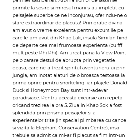
palmier sau banan. Aroma florilor de iasomie
primite la sosire si mirosul marii s-au impletit cu
peisajele superbe ce ne inconjurau, oferindu-ne o
stare extraordinar de placuta! Prin gratie divina
am avut o vreme excelenta pentru excursiile pe
care le-am avut din Khao Lak, insula Similan fiind
de departe cea mai frumoasa experienta (cu fff
mult peste Phi Phi). Am urcat pana la View Point
pe o carare destul de abrupta prin vegetatie
deasa, care ne-a trezit spiritul aventurierului prin
jungla, am inotat alaturi de o broasca testoasa la
prima oprire pentru snorkeling, iar plajele Donald
Duck si Honeymoon Bay sunt intr-adevar
paradisiace. Pentru aceasta excursie am repeta
oricand trezirea la ora 5. Ziua in Khao Sok a fost
splendida prin prisma peisajelor si a
experientelor trite (in special plimbarea cu canoe
si vizita la Elephant Conservation Centre), insa
trebuie sa admit ca mi-ar fi placut sa fim intr-un