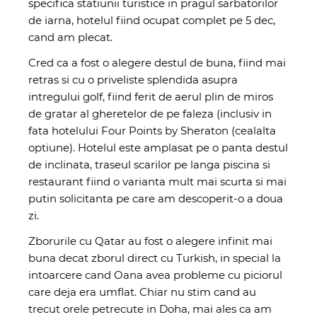
specifica statiunii turistice in pragul sarbatorilor
de iarna, hotelul fiind ocupat complet pe 5 dec,
cand am plecat.
Cred ca a fost o alegere destul de buna, fiind mai
retras si cu o priveliste splendida asupra
intregului golf, fiind ferit de aerul plin de miros
de gratar al gheretelor de pe faleza (inclusiv in
fata hotelului Four Points by Sheraton (cealalta
optiune). Hotelul este amplasat pe o panta destul
de inclinata, traseul scarilor pe langa piscina si
restaurant fiind o varianta mult mai scurta si mai
putin solicitanta pe care am descoperit-o a doua
zi.
Zborurile cu Qatar au fost o alegere infinit mai
buna decat zborul direct cu Turkish, in special la
intoarcere cand Oana avea probleme cu piciorul
care deja era umflat. Chiar nu stim cand au
trecut orele petrecute in Doha, mai ales ca am