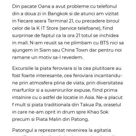
Din pacate Oana a avut probleme cu telefonul
din a doua zi in Bangkok si de atunci am vizitat
in fiecare seara Terminal 21, cu precadere biroul
celor de la K IT Store (service telefoane), fiind
surprinse de faptul ca la ora 21 totul se inchidea
in mall. N-am reusit sa ne plimbam cu BTS nici sa
ajungem in Siam sau China Town dar pentru noi
ramane un motiv sa-l revedem.
Excursiile la piata feroviara si la cea plutitoare au
fost foarte interesante, cea feroviara incantandu-
ne prin atmosfera plina de viata, prin diversitatea
marfurilor si a suvenirurilor expuse, fiind prima
intalnire cu o astfel de locatie in Asia. Ne-a placut
f mult si piata traditionala din Takua Pa, oraselul
in care ne-am oprit in drum spre Khao Sok
precum si Piata Malin din Patong.
Patongul a reprezentat revenirea la agitatia