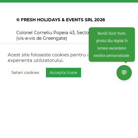
© FRESH HOLIDAYS & EVENTS SRL 2026
Bună! Sunt Yumi,
Colonel Corneliu Popeia 43, Sector 5, Bucuresti
(vis-a-vis de Greengate)
ghidul tău digital în
lumea vacanțelor
+40754 012 262
exotice personalizate.
Acest site foloseste cookies pentru imbunatati
+40770 574 088
experienta utilizatorului.
info@freshholidays.ro
💬
Setari cookies
Accepta toate
Povestile noastre
Contact Fresh Holidays
Echipa Fresh Holidays
Politica de confidentialitate
Politica de cookies