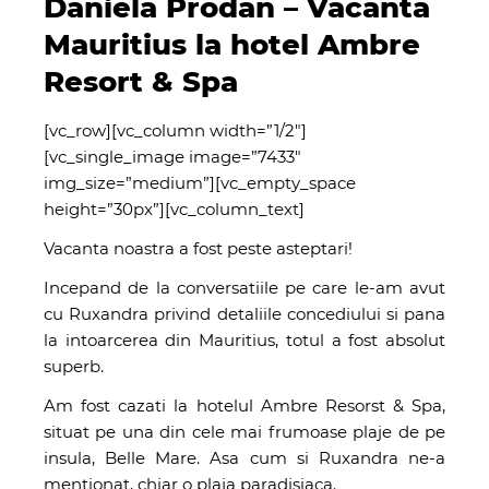
Daniela Prodan – Vacanta
Mauritius la hotel Ambre
Resort & Spa
[vc_row][vc_column width=”1/2″]
[vc_single_image image=”7433″
img_size=”medium”][vc_empty_space
height=”30px”][vc_column_text]
Vacanta noastra a fost peste asteptari!
Incepand de la conversatiile pe care le-am avut
cu Ruxandra privind detaliile concediului si pana
la intoarcerea din Mauritius, totul a fost absolut
superb.
Am fost cazati la hotelul Ambre Resorst & Spa,
situat pe una din cele mai frumoase plaje de pe
insula, Belle Mare. Asa cum si Ruxandra ne-a
mentionat, chiar o plaja paradisiaca.