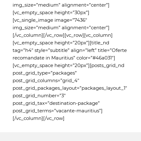
img_size=”medium” alignment=”center”]
[vc_empty_space height=”30px”]
[vc_single_image image=”7436″
img_size=”medium” alignment=”center”]
[/vc_column][/vc_row][vc_row][vc_column]
[vc_empty_space height=”20px”][title_nd
tag=”h4″ style=”subtitle” align=”left” title=”Oferte
recomandate in Mauritius” color=”#46a031″]
[vc_empty_space height=”20px”][posts_grid_nd
post_grid_type=”packages”
post_grid_columns=”grid_4″
post_grid_packages_layout=”packages_layout_1″
post_grid_number=”3″
post_grid_tax=”destination-package”
post_grid_terms=”vacante-mauritius”]
[/vc_column][/vc_row]