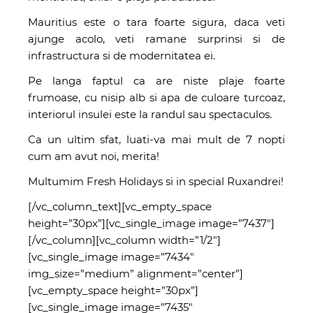
Mauritius este o tara foarte sigura, daca veti
ajunge acolo, veti ramane surprinsi si de
infrastructura si de modernitatea ei.
Pe langa faptul ca are niste plaje foarte
frumoase, cu nisip alb si apa de culoare turcoaz,
interiorul insulei este la randul sau spectaculos.
Ca un ultim sfat, luati-va mai mult de 7 nopti
cum am avut noi, merita!
Multumim Fresh Holidays si in special Ruxandrei!
[/vc_column_text][vc_empty_space
height=”30px”][vc_single_image image=”7437″]
[/vc_column][vc_column width=”1/2″]
[vc_single_image image=”7434″
img_size=”medium” alignment=”center”]
[vc_empty_space height=”30px”]
[vc_single_image image=”7435″