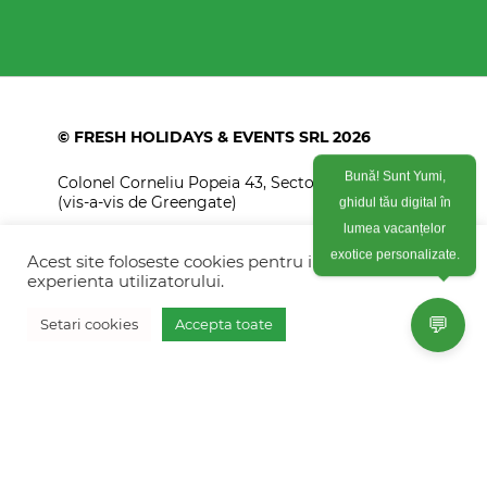
© FRESH HOLIDAYS & EVENTS SRL 2026
Colonel Corneliu Popeia 43, Sector 5, Bucuresti
Bună! Sunt Yumi,
(vis-a-vis de Greengate)
ghidul tău digital în
lumea vacanțelor
+40754 012 262
Acest site foloseste cookies pentru imbunatati
exotice personalizate.
+40770 574 088
experienta utilizatorului.
info@freshholidays.ro
💬
Setari cookies
Accepta toate
Povestile noastre
Contact Fresh Holidays
Echipa Fresh Holidays