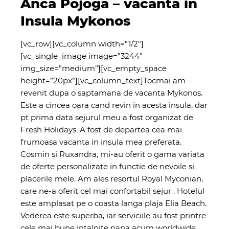
Anca Pojoga – vacanta in
Insula Mykonos
[vc_row][vc_column width=”1/2″]
[vc_single_image image=”3244″
img_size=”medium”][vc_empty_space
height=”20px”][vc_column_text]Tocmai am
revenit dupa o saptamana de vacanta Mykonos.
Este a cincea oara cand revin in acesta insula, dar
pt prima data sejurul meu a fost organizat de
Fresh Holidays. A fost de departea cea mai
frumoasa vacanta in insula mea preferata.
Cosmin si Ruxandra, mi-au oferit o gama variata
de oferte personalizate in functie de nevoile si
placerile mele. Am ales resortul Royal Myconian,
care ne-a oferit cel mai confortabil sejur . Hotelul
este amplasat pe o coasta langa plaja Elia
Beach.
Vederea este superba, iar serviciile au fost printre
cele mai bune intalnite pana acum worldwide.