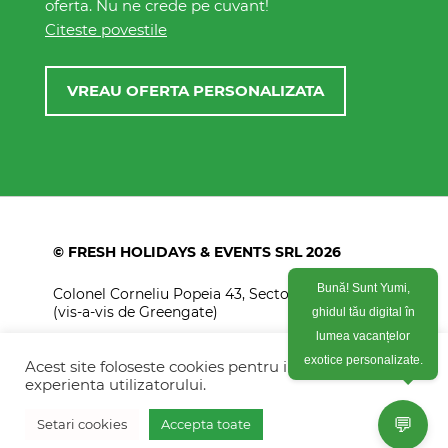
oferta. Nu ne crede pe cuvant!
Citeste povestile
VREAU OFERTA PERSONALIZATA
© FRESH HOLIDAYS & EVENTS SRL 2026
Colonel Corneliu Popeia 43, Sector 5, Bucuresti
Bună! Sunt Yumi,
(vis-a-vis de Greengate)
ghidul tău digital în
+40754 012 262
lumea vacanțelor
Acest site foloseste cookies pentru imbunatati
exotice personalizate.
+40770 574 088
experienta utilizatorului.
info@freshholidays.ro
💬
Setari cookies
Accepta toate