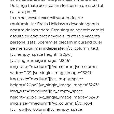
Pe langa toate acestea am fost uimiti de raportul
calitate pret!!!
In urma acestei excursii suntem foarte
multumiti, iar Fresh Holidays a devenit agentia
noastra de incredere. Este singura agentie care iti
asculta cu adevarat nevoile si iti ofera o vacanta
personalizata. Speram sa plecam in curand cu ei
pe melaguri mai indeparate!
[/vc_column_text]
[vc_empty_space height=”20px”]
[vc_single_image image=”3245″
img_size=”medium”][/vc_column][vc_column
width=”1/2″][vc_single_image image=”3241″
img_size=”medium”][vc_empty_space
height=”20px”][vc_single_image image=”3243″
img_size=”medium”][vc_empty_space
height=”20px”][vc_single_image image=”3240″
img_size=”medium”][/vc_column][/vc_row]
[vc_row][vc_column][vc_empty_space