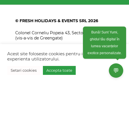
© FRESH HOLIDAYS & EVENTS SRL 2026
Colonel Corneliu Popeia 43, Sector 5, Bucuresti
Bună! Sunt Yumi,
(vis-a-vis de Greengate)
ghidul tău digital în
+40754 012 262
lumea vacanțelor
Acest site foloseste cookies pentru imbunatati
exotice personalizate.
+40770 574 088
experienta utilizatorului.
info@freshholidays.ro
💬
Setari cookies
Accepta toate
Povestile noastre
Contact Fresh Holidays
Echipa Fresh Holidays
Politica de confidentialitate