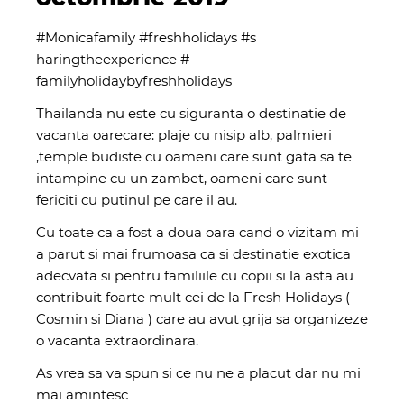
#Monicafamily
#freshholidays
#s
haringthe
experience #
familyholidaybyfreshholidays
Thailanda nu este cu siguranta o destinatie de
vacanta oarecare: plaje cu nisip alb, palmieri
,temple budiste cu oameni care sunt gata sa te
intampine cu un zambet, oameni care sunt
fericiti cu putinul pe care il au.
Cu toate ca a fost a doua oara cand o vizitam mi
a parut si mai frumoasa ca si destinatie exotica
adecvata si pentru familiile cu copii si la asta au
contribuit foarte mult cei de la Fresh Holidays (
Cosmin si Diana ) care au avut grija sa organizeze
o vacanta extraordinara.
As vrea sa va spun si ce nu ne a placut dar nu mi
mai amintesc