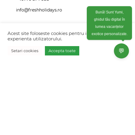
info@freshholidays.ro
Bună! Sunt Yumi,
ghidul tău digital în
lumea vacanțelor
Povestile noastre
Acest site foloseste cookies pentru imbunatati
exotice personalizate.
experienta utilizatorului.
Contact Fresh Holidays
💬
Setari cookies
Accepta toate
Echipa Fresh Holidays
Politica de confidentialitate
Politica de cookies