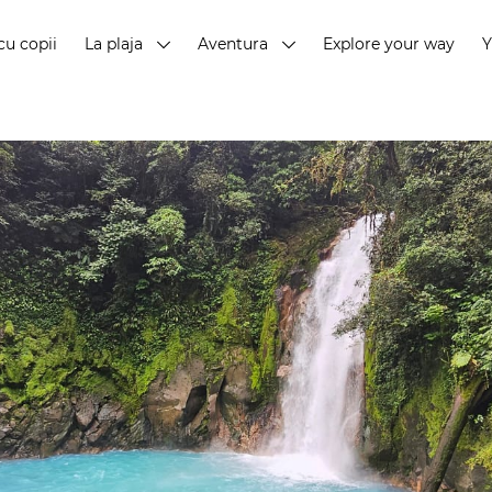
cu copii
La plaja
Aventura
Explore your way