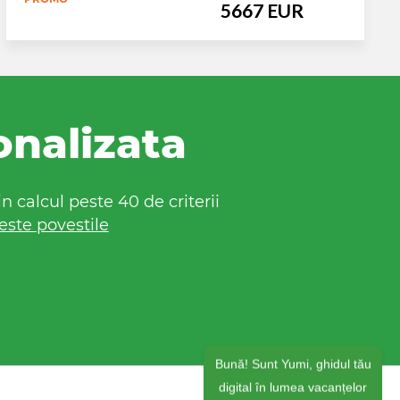
5667 EUR
onalizata
 calcul peste 40 de criterii
este povestile
Bună! Sunt Yumi, ghidul tău
digital în lumea vacanțelor