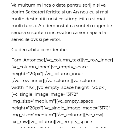
Va multumim inca o data pentru sprijin si va
dorim Sarbatori fericite si un An nou cu si mai
multe destinatii turistice si implicit cu si mai
multi turisti. Ati demonstat ca sunteti o agentie
seriosa si suntem increzatori ca vom apela la
serviciile dvs si pe viitor.
Cu deosebita consideratie,
Fam. Antonese[/vc_column_text][vc_row_inner]
[vc_column_inner][vc_empty_space
height=”20px”][/vc_column_inner]
[/vc_row_inner][/vc_column][vc_column
width=”1/2″][vc_empty_space height=”20px”]
[vc_single_image image=”3172″
img_size=”medium”][vc_empty_space
height=”20px”][vc_single_image image=”3170″
img_size=”medium”][/vc_column][/vc_row]
[vc_row][vc_column][vc_empty_space