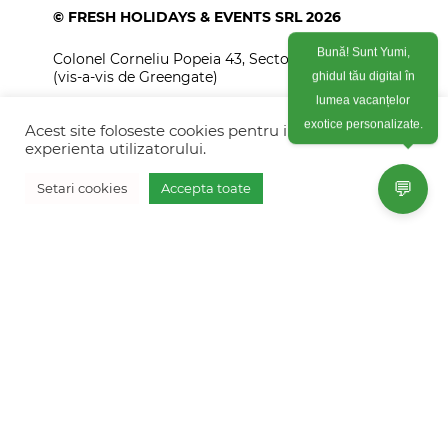
© FRESH HOLIDAYS & EVENTS SRL 2026
Bună! Sunt Yumi,
Colonel Corneliu Popeia 43, Sector 5, Bucuresti
(vis-a-vis de Greengate)
ghidul tău digital în
lumea vacanțelor
+40754 012 262
exotice personalizate.
Acest site foloseste cookies pentru imbunatati
+40770 574 088
experienta utilizatorului.
info@freshholidays.ro
💬
Setari cookies
Accepta toate
Povestile noastre
Contact Fresh Holidays
Echipa Fresh Holidays
Politica de confidentialitate
Politica de cookies