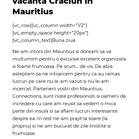
vacanta Craciun in
Mauritius
[vc_row][vc_column width=”1/2″]
[vc_empty_space height=”20px”]
[vc_column_text]Buna ziua
Ne-am intors din Mauritius si doream sa va
multumim pentru o excursie excelent organizata
si foarte frumoasa. Pe scurt… de vis. De abia
asteptam sa ne intoarcem pentru ca au ramas
lucruri pe care nu le-am vazut si nu le-am
incercat. Partenerii vostri din Mauritius,
Connections, sunt niste profesionisti si oameni de
incredere cu care am reusit sa vedem o mica
parte din insula si sa aflam lucruri interesante
despre ea. In rest ne-am prajit la soare (la
propriu) si ne-am bucurat de zile linistite si
frumoase.