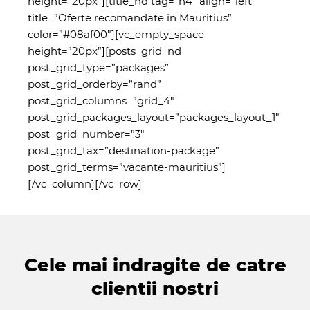
height=”20px”][title_nd tag=”h4″ align=”left”
title=”Oferte recomandate in Mauritius”
color=”#08af00″][vc_empty_space
height=”20px”][posts_grid_nd
post_grid_type=”packages”
post_grid_orderby=”rand”
post_grid_columns=”grid_4″
post_grid_packages_layout=”packages_layout_1″
post_grid_number=”3″
post_grid_tax=”destination-package”
post_grid_terms=”vacante-mauritius”]
[/vc_column][/vc_row]
Cele mai indragite de catre
clientii nostri