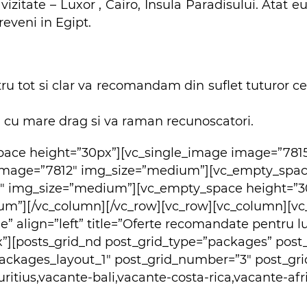
izitate – Luxor , Cairo, Insula Paradisului. Atat 
eveni in Egipt.
 tot si clar va recomandam din suflet tuturor cel
za cu mare drag si va raman recunoscatori.
pace height=”30px”][vc_single_image image=”781
 image=”7812″ img_size=”medium”][vc_empty_spac
″ img_size=”medium”][vc_empty_space height=”3
m”][/vc_column][/vc_row][vc_row][vc_column][vc
tle” align=”left” title=”Oferte recomandate pentru
”][posts_grid_nd post_grid_type=”packages” post
ackages_layout_1″ post_grid_number=”3″ post_gri
itius,vacante-bali,vacante-costa-rica,vacante-afr