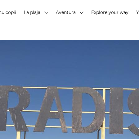
cu copii
La plaja
Aventura
Explore your way