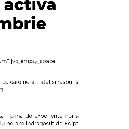
 activa
ombrie
ium”][vc_empty_space
 cu care ne-a tratat si raspuns.
g.
 , plina de experiente noi si
u ne-am indragostit de Egipt,