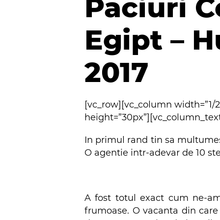
Paciuri C
Egipt – 
2017
[vc_row][vc_column width=”1/
height=”30px”][vc_column_tex
In primul rand tin sa multumesc
O agentie intr-adevar de 10 s
A fost totul exact cum ne-am
frumoase. O vacanta din care