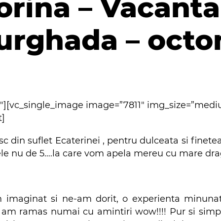
orina – Vacanta
Hurghada – oct
2″][vc_single_image image=”7811″ img_size=”med
t]
 din suflet Ecaterinei , pentru dulceata si finetea
tele nu de 5….la care vom apela mereu cu mare dra
 imaginat si ne-am dorit, o experienta minunata
 am ramas numai cu amintiri wow!!!! Pur si simpl