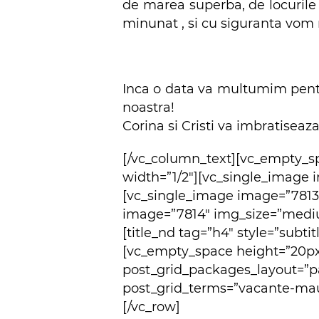
de marea superba, de locurile v
minunat , si cu siguranta vom r
Inca o data va multumim pentru
noastra!
Corina si Cristi va imbratisea
[/vc_column_text][vc_empty_s
width=”1/2″][vc_single_image
[vc_single_image image=”7813
image=”7814″ img_size=”mediu
[title_nd tag=”h4″ style=”subti
[vc_empty_space height=”20px
post_grid_packages_layout=”p
post_grid_terms=”vacante-maur
[/vc_row]