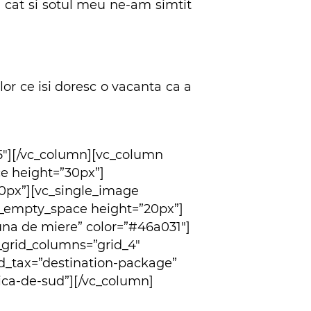
eu cat si sotul meu ne-am simtit
or ce isi doresc o vacanta ca a
5″][/vc_column][vc_column
e height=”30px”]
0px”][vc_single_image
_empty_space height=”20px”]
 luna de miere” color=”#46a031″]
_grid_columns=”grid_4″
d_tax=”destination-package”
ica-de-sud”][/vc_column]